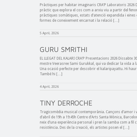
Pràctiques per habitar imaginaris CRA’P Laboratoris 2026 D
pràctic que explora el cos com a arxiu viu a partir del fen
pràctiques somàtiques, estats d’atenció expandida i eines d
formes de coneixement encarnat i la relació […]
5 April, 2026
GURU SMRITHI
EL LLEGAT DEL KALARI CRA’P Presentacions 2026 Dissabte 30
mestre Veerasree Sami Gurukkal, qui va dedicar la vida a l
Una ocasió perfecte per descobrir el kalaripayattu. Hi hau
També hi […]
4 April, 2026
TINY DERROCHE
Tragicomèdia musical contemporània. Cançons d’amor i vi
d’abril de 19h a 19:45h Centre d’Arts Santa Mònica, Barc
neix d’una experiència personal i pren la samba com a fil 
resistència. Des de la creació, els artistes posen el […]