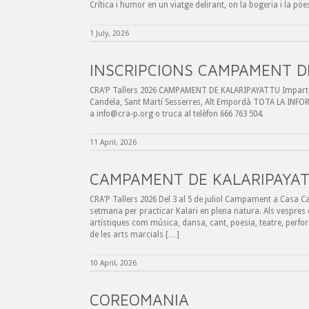
Crítica i humor en un viatge delirant, on la bogeria i la po
1 July, 2026
INSCRIPCIONS CAMPAMENT D
CRA’P Tallers 2026 CAMPAMENT DE KALARIPAYATTU Imparteix E
Candela, Sant Martí Sesserres, Alt Empordà TOTA LA INFO
a info@cra-p.org o truca al telèfon 666 763 504.
11 April, 2026
CAMPAMENT DE KALARIPAYA
CRA’P Tallers 2026 Del 3 al 5 de juliol Campament a Casa C
setmana per practicar Kalari en plena natura. Als vespres
artístiques com música, dansa, cant, poesia, teatre, perfor
de les arts marcials […]
10 April, 2026
COREOMANIA