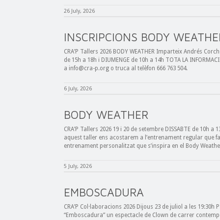
26 July, 2026
INSCRIPCIONS BODY WEATHE
CRA’P Tallers 2026 BODY WEATHER Imparteix Andrés Corcher
de 15h a 18h i DIUMENGE de 10h a 14h TOTA LA INFORMACIÓ
a info@cra-p.org o truca al telèfon 666 763 504.
6 July, 2026
BODY WEATHER
CRA’P Tallers 2026 19 i 20 de setembre DISSABTE de 10h a 1
aquest taller ens acostarem a l’entrenament regular que f
entrenament personalitzat que s’inspira en el Body Weathe
5 July, 2026
EMBOSCADURA
CRA’P Col·laboracions 2026 Dijous 23 de juliol a les 19:30h 
“Emboscadura” un espectacle de Clown de carrer contempor