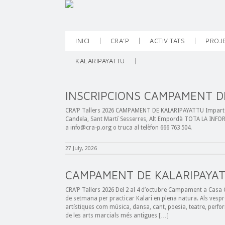
INICI
CRA’P
ACTIVITATS
PROJ
KALARIPAYATTU
INSCRIPCIONS CAMPAMENT D
CRA’P Tallers 2026 CAMPAMENT DE KALARIPAYATTU Imparteix E
Candela, Sant Martí Sesserres, Alt Empordà TOTA LA INFO
a info@cra-p.org o truca al telèfon 666 763 504.
27 July, 2026
CAMPAMENT DE KALARIPAYA
CRA’P Tallers 2026 Del 2 al 4 d’octubre Campament a Casa 
de setmana per practicar Kalari en plena natura. Als vesp
artístiques com música, dansa, cant, poesia, teatre, perfor
de les arts marcials més antigues […]