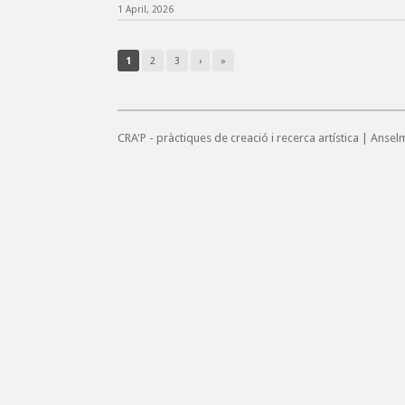
1 April, 2026
1
2
3
›
»
CRA'P - pràctiques de creació i recerca artística | Anse