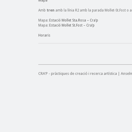
Mapa
Amb
tren
amb la línia R2 amb la parada Mollet-St.Fost o a
Mapa:
Estació Mollet Sta.Rosa – Cra’p
Mapa:
Estació Mollet St.Fost – Cra’p
Horaris
CRA'P - pràctiques de creació i recerca artística | Anse