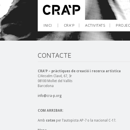
INICI
CRA’P
ACTIVITATS
PROJEC
KALARIPAYATTU
CONTACTE
CRA’P – pràctiques de creació i recerca artística
C/Anselm Clavé, 67, 3r
08100 Mollet del Vallès
Barcelona
info@cra-p.org
COM ARRIBAR:
Amb
cotxe
per l’autopista AP-7 o la nacional C-17.