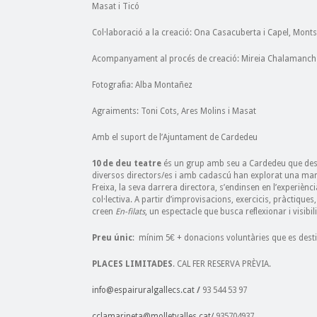
Masat i Ticó
Col·laboració a la creació: Ona Casacuberta i Capel, Mont
Acompanyament al procés de creació: Mireia Chalamanc
Fotografia: Alba Montañez
Agraiments: Toni Cots, Ares Molins i Masat
Amb el suport de l’Ajuntament de Cardedeu
10 de deu teatre
és un grup amb seu a Cardedeu que des d
diversos directors/es i amb cadascú han explorat una maner
Freixa, la seva darrera directora, s’endinsen en l’experièn
col·lectiva. A partir d’improvisacions, exercicis, pràctiques
creen
En-filats
, un espectacle que busca reflexionar i visibilitz
Preu únic
: mínim 5€ + donacions voluntàries que es des
PLACES LIMITADES
. CAL FER RESERVA PRÈVIA.
info@espairuralgallecs.cat
/
93 544 53 97
cclamarineta@molletvalles.cat/
935704937