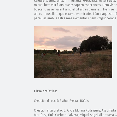
Refugiats, emigrants, immigrants, expatriats, desarrelats,
mirat i hem vist filats que escapcen esperances. Hem vist m
buscant, assenyalant amb el dit altres camins… Hem sentit
altres, nous filats que eixamplen mirades i fan d’aquest m
paraules amb la lletra més elemental, i hem volgut comparti
Fitxa artística:
Creació i direcció: Esther Freixa i Ràfols
Creació i interpretació: Alicia Molina Rodríguez, Assumpta
Martínez, Lluís Curbera Calvera, Miquel Àngel Villamuera 