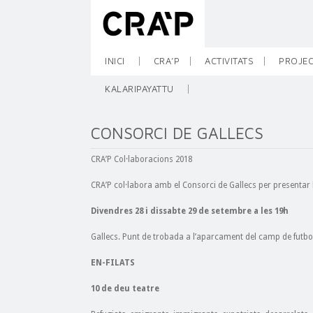
INICI
CRA’P
ACTIVITATS
PROJEC
KALARIPAYATTU
CONSORCI DE GALLECS
CRA’P Col·laboracions 2018
CRA’P col·labora amb el Consorci de Gallecs per presentar l’
Divendres 28 i dissabte 29 de setembre a les 19h
Gallecs. Punt de trobada a l’aparcament del camp de futbo
EN-FILATS
10 de deu teatre