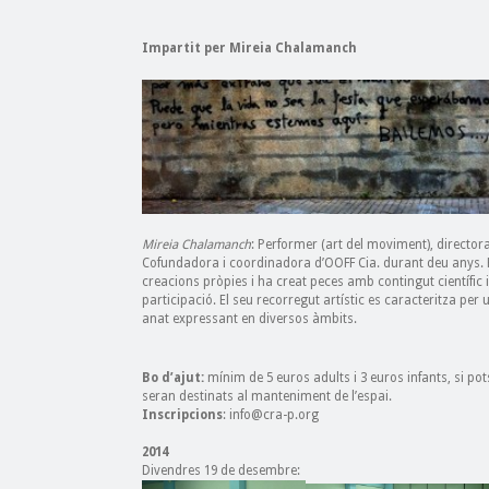
Impartit per Mireia Chalamanch
Mireia Chalamanch
: Performer (art del moviment), directora
Cofundadora i coordinadora d’OOFF Cia. durant deu anys. Ha
creacions pròpies i ha creat peces amb contingut científic i d
participació. El seu recorregut artístic es caracteritza per
anat expressant en diversos àmbits.
Bo d’ajut:
mínim de 5 euros adults i 3 euros infants, si po
seran destinats al manteniment de l’espai.
Inscripcions
: info@cra-p.org
2014
Divendres 19 de desembre: