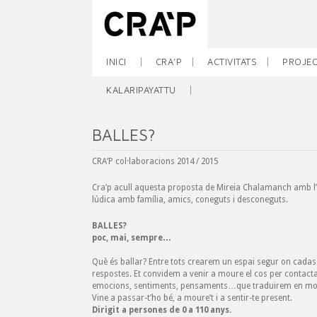
INICI
CRA’P
ACTIVITATS
PROJEC
KALARIPAYATTU
BALLES?
CRA’P col·laboracions 2014 / 2015
Cra’p acull aquesta proposta de Mireia Chalamanch amb l’o
lúdica amb família, amics, coneguts i desconeguts.
BALLES?
poc, mai, sempre…
Què és ballar? Entre tots crearem un espai segur on cad
respostes. Et convidem a venir a moure el cos per contacta
emocions, sentiments, pensaments…que traduirem en mo
Vine a passar-t’ho bé, a moure’t i a sentir-te present.
Dirigit a persones de 0 a 110 anys.