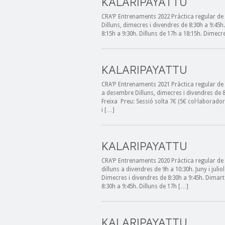
KALARIPAYATTU
CRA’P Entrenaments 2022 Pràctica regular de Ka
Dilluns, dimecres i divendres de 8:30h a 9:45h
8:15h a 9:30h. Dilluns de 17h a 18:15h. Dimec
KALARIPAYATTU
CRA’P Entrenaments 2021 Pràctica regular de K
a desembre Dilluns, dimecres i divendres de
Freixa Preu: Sessió solta 7€ (5€ col·laborado
i […]
KALARIPAYATTU
CRA’P Entrenaments 2020 Pràctica regular de K
dilluns a divendres de 9h a 10:30h. Juny i juli
Dimecres i divendres de 8:30h a 9:45h. Dimar
8:30h a 9:45h. Dilluns de 17h […]
KALARIPAYATTU