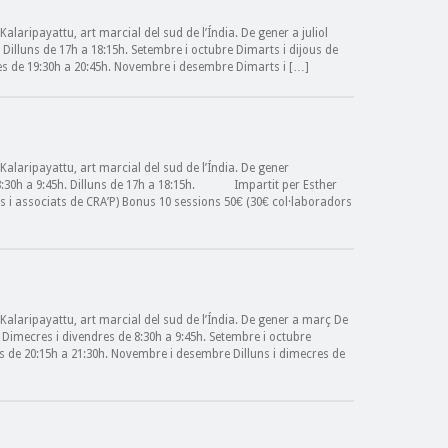
laripayattu, art marcial del sud de l’Índia. De gener a juliol
. Dilluns de 17h a 18:15h. Setembre i octubre Dimarts i dijous de
res de 19:30h a 20:45h. Novembre i desembre Dimarts i […]
alaripayattu, art marcial del sud de l’Índia. De gener
 8:30h a 9:45h. Dilluns de 17h a 18:15h. Impartit per Esther
rs i associats de CRA’P) Bonus 10 sessions 50€ (30€ col·laboradors
alaripayattu, art marcial del sud de l’Índia. De gener a març De
ol Dimecres i divendres de 8:30h a 9:45h. Setembre i octubre
ts de 20:15h a 21:30h. Novembre i desembre Dilluns i dimecres de