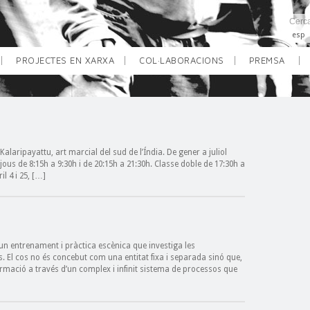
esp
PROJECTES EN XARXA
COL·LABORACIONS
PREMSA
laripayattu, art marcial del sud de l’Índia. De gener a juliol
jous de 8:15h a 9:30h i de 20:15h a 21:30h. Classe doble de 17:30h a
il 4 i 25, […]
n entrenament i pràctica escènica que investiga les
s. El cos no és concebut com una entitat fixa i separada sinó que,
ormació a través d’un complex i infinit sistema de processos que