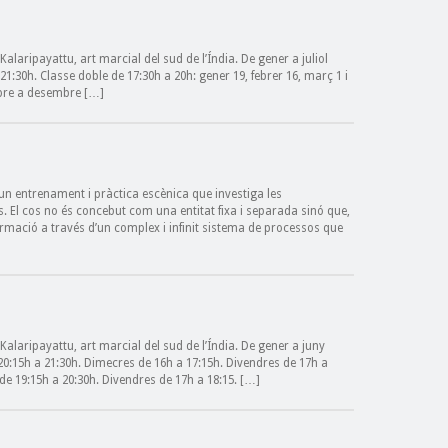
laripayattu, art marcial del sud de l’Índia. De gener a juliol
 21:30h. Classe doble de 17:30h a 20h: gener 19, febrer 16, març 1 i
ctubre a desembre […]
n entrenament i pràctica escènica que investiga les
s. El cos no és concebut com una entitat fixa i separada sinó que,
ormació a través d’un complex i infinit sistema de processos que
alaripayattu, art marcial del sud de l’Índia. De gener a juny
 20:15h a 21:30h. Dimecres de 16h a 17:15h. Divendres de 17h a
i de 19:15h a 20:30h. Divendres de 17h a 18:15. […]