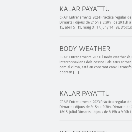
KALARIPAYATTU
CRA’P Entrenaments 2024 Pràctica regular de Ka
Dimarts i dijous de 8:15h a 9:30h i de 20:15h a
15, abril 5 i 19, maig 3 i 17, juny 14 i 28. D’o
BODY WEATHER
CRA’P Entrenaments 2023 El Body Weather és u
interconnexions dels cossos i els seus entorn
com el clima, està en constant canvi i transf
ocorren […]
KALARIPAYATTU
CRA’P Entrenaments 2023 Pràctica regular de K
Dimarts i dijous de 8:15h a 9:30h. Dimarts de
18:15. Juliol Dimarts i dijous de 8:15h a 9:30h 