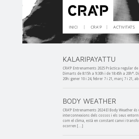
INICI
CRA’P
ACTIVITATS
KALARIPAYATTU
KALARIPAYATTU
CRA’P Entrenaments 2025 Pràctica regular de Ka
Dimarts de 8:15h a 9:30h i de 18:45h a 20h*. Di
20h: gener 10 i 24, febrer 7 i 21, març 7 i 21, abr
BODY WEATHER
CRA’P Entrenaments 2024 El Body Weather és u
interconnexions dels cossos i els seus entorn
com el clima, està en constant canvi i transf
ocorren […]