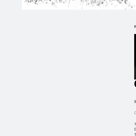
C
1
D