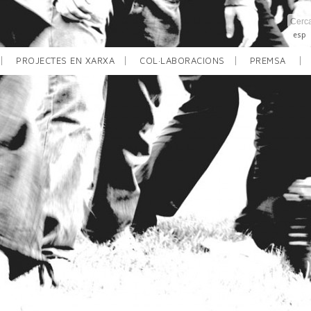
esp
PROJECTES EN XARXA
COL·LABORACIONS
PREMSA