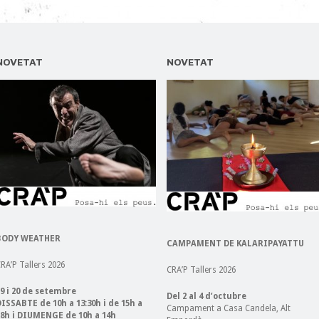
NOVETAT
NOVETAT
BODY WEATHER
CAMPAMENT DE KALARIPAYATTU
RA’P Tallers 2026
CRA’P Tallers 2026
9 i 20 de setembre
Del 2 al 4 d’octubre
ISSABTE de 10h a 13:30h i de 15h a
Campament a Casa Candela, Alt
18h i DIUMENGE de 10h a 14h