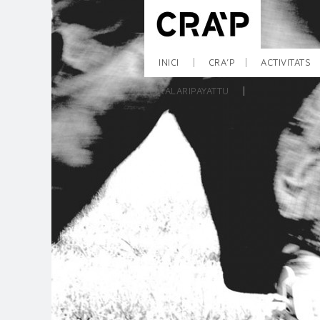
INICI
CRA’P
ACTIVITATS
KALARIPAYATTU