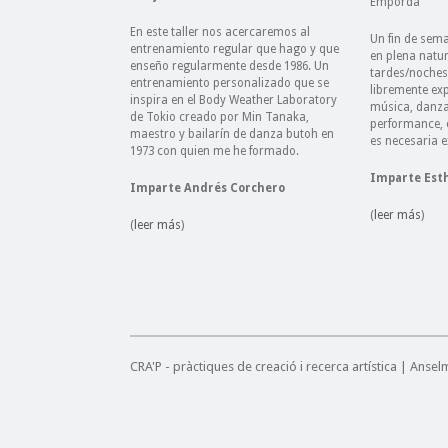
Empordà
En este taller nos acercaremos al
Un fin de sema
entrenamiento regular que hago y que
en plena natur
enseño regularmente desde 1986. Un
tardes/noches
entrenamiento personalizado que se
libremente ex
inspira en el Body Weather Laboratory
música, danza,
de Tokio creado por Min Tanaka,
performance, e
maestro y bailarín de danza butoh en
es necesaria e
1973 con quien me he formado.
Imparte Esth
Imparte Andrés Corchero
(
leer más
)
(
leer más
)
CRA'P - pràctiques de creació i recerca artística | Anse