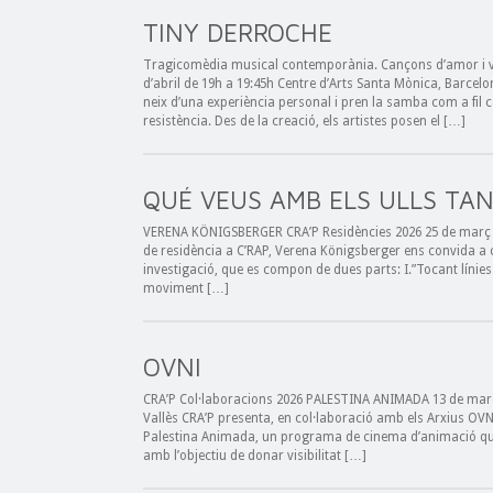
TINY DERROCHE
Tragicomèdia musical contemporània. Cançons d’amor i vi
d’abril de 19h a 19:45h Centre d’Arts Santa Mònica, Barc
neix d’una experiència personal i pren la samba com a fil 
resistència. Des de la creació, els artistes posen el […]
QUÉ VEUS AMB ELS ULLS TA
VERENA KÖNIGSBERGER CRA’P Residències 2026 25 de març a
de residència a C’RAP, Verena Königsberger ens convida a c
investigació, que es compon de dues parts: I.”Tocant línies
moviment […]
OVNI
CRA’P Col·laboracions 2026 PALESTINA ANIMADA 13 de març a
Vallès CRA’P presenta, en col·laboració amb els Arxius OVNI 
Palestina Animada, un programa de cinema d’animació que
amb l’objectiu de donar visibilitat […]