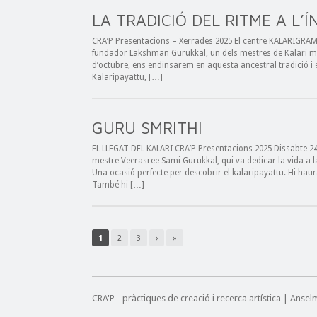
LA TRADICIÓ DEL RITME A L’Í
CRA’P Presentacions – Xerrades 2025 El centre KALARIGRAM d
fundador Lakshman Gurukkal, un dels mestres de Kalari més
d’octubre, ens endinsarem en aquesta ancestral tradició i e
Kalaripayattu, […]
GURU SMRITHI
EL LLEGAT DEL KALARI CRA’P Presentacions 2025 Dissabte 24
mestre Veerasree Sami Gurukkal, qui va dedicar la vida a l
Una ocasió perfecte per descobrir el kalaripayattu. Hi hau
També hi […]
1
2
3
›
»
CRA'P - pràctiques de creació i recerca artística | Anse