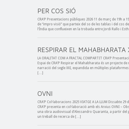
PER COS SIÓ
CRA’P Presentacions públiques 2026 11 de març de 19h a 19
de “impro visió” que parteix del so de les tablas i del cos d
l’Índia que conflueixen en la trobada entre Jordi Rallo i E
RESPIRAR EL MAHABHARATA 
LA ORALITAT COM A FRACTAL COMPARTIT CRA’P Presentacio
Espai de CRA’P Respirar el Mahabharata és un projecte de n
narració del segle XXI, expandida en múltiples plataformes 
[…]
OVNI
CRA’P Col·laboracions 2025 VIATGE A LA LLUM Dissabte 29 d
CRA’P presenta en col·laboració amb els Arxius OVNI – Obser
una obra audiovisual d’Alessandro Quaranta, a partir del pr
un treball de recerca de […]