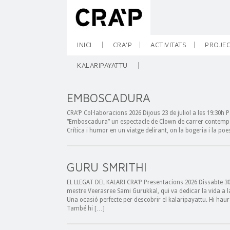
INICI
CRA’P
ACTIVITATS
PROJEC
KALARIPAYATTU
EMBOSCADURA
CRA’P Col·laboracions 2026 Dijous 23 de juliol a les 19:30h 
“Emboscadura” un espectacle de Clown de carrer contempor
Crítica i humor en un viatge delirant, on la bogeria i la po
GURU SMRITHI
EL LLEGAT DEL KALARI CRA’P Presentacions 2026 Dissabte 30
mestre Veerasree Sami Gurukkal, qui va dedicar la vida a l
Una ocasió perfecte per descobrir el kalaripayattu. Hi hau
També hi […]