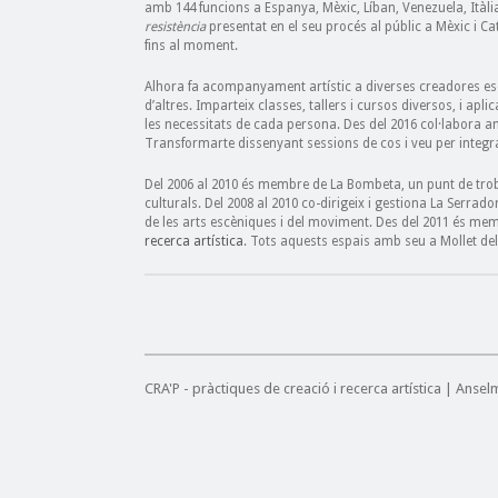
amb 144 funcions a Espanya, Mèxic, Líban, Venezuela, Itàli
resistència
presentat en el seu procés al públic a Mèxic i Cat
fins al moment.
Alhora fa acompanyament artístic a diverses creadores esc
d’altres. Imparteix classes, tallers i cursos diversos, i apl
les necessitats de cada persona. Des del 2016 col·labora a
Transformarte dissenyant sessions de cos i veu per integr
Del 2006 al 2010 és membre de La Bombeta, un punt de trobad
culturals. Del 2008 al 2010 co-dirigeix i gestiona La Serrad
de les arts escèniques i del moviment. Des del 2011 és m
recerca artística
. Tots aquests espais amb seu a Mollet del 
CRA'P - pràctiques de creació i recerca artística | Anse