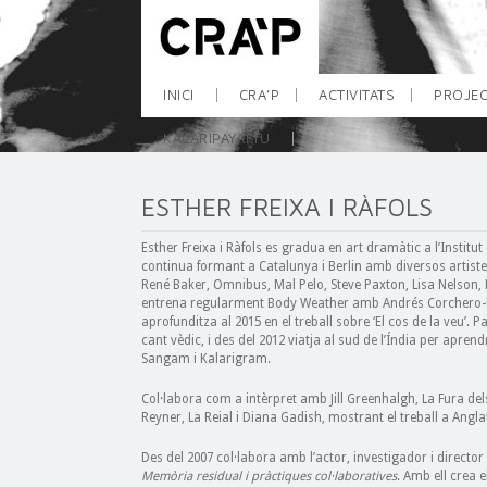
INICI
CRA’P
ACTIVITATS
PROJEC
KALARIPAYATTU
ESTHER FREIXA I RÀFOLS
Esther Freixa i Ràfols es gradua en art dramàtic a l’Institut
continua formant a Catalunya i Berlin amb diversos artist
René Baker, Omnibus, Mal Pelo, Steve Paxton, Lisa Nelson, 
entrena regularment Body Weather amb Andrés Corchero-R
aprofunditza al 2015 en el treball sobre ‘El cos de la veu’. 
cant vèdic, i des del 2012 viatja al sud de l’Índia per apre
Sangam i Kalarigram.
Col·labora com a intèrpret amb Jill Greenhalgh, La Fura d
Reyner, La Reial i Diana Gadish, mostrant el treball a Angl
Des del 2007 col·labora amb l’actor, investigador i director 
Memòria residual i pràctiques col·laboratives
. Amb ell crea 