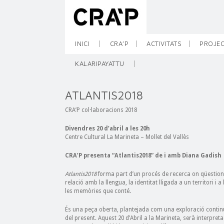
INICI
CRA’P
ACTIVITATS
PROJEC
KALARIPAYATTU
ATLANTIS2018
CRA’P col·laboracions 2018
Divendres 20 d’abril a les 20h
Centre Cultural La Marineta – Mollet del Vallès
CRA’P presenta “Atlantis2018” de i amb Diana Gadish
Atlantis2018
forma part d’un procés de recerca on qüestions
relació amb la llengua, la identitat lligada a un territori i
les memòries que conté.
És una peça oberta, plantejada com una exploració contin
del present. Aquest 20 d’Abril a la Marineta, serà interpre