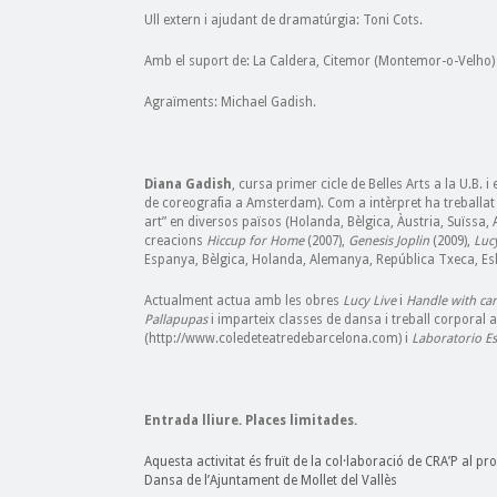
Ull extern i ajudant de dramatúrgia: Toni Cots.
Amb el suport de: La Caldera, Citemor (Montemor-o-Velho) 
Agraïments: Michael Gadish.
Diana Gadish
, cursa primer cicle de Belles Arts a la U.B. 
de coreografia a Amsterdam). Com a intèrpret ha treballat 
art” en diversos països (Holanda, Bèlgica, Àustria, Suïssa
creacions
Hiccup for Home
(2007),
Genesis Joplin
(2009),
Luc
Espanya, Bèlgica, Holanda, Alemanya, República Txeca, Es
Actualment actua amb les obres
Lucy Live
i
Handle with car
Pallapupas
i imparteix classes de dansa i treball corporal 
(http://www.coledeteatredebarcelona.com) i
Laboratorio Es
Entrada lliure. Places limitades.
Aquesta activitat és fruït de la col·laboració de CRA’P al p
Dansa de l’Ajuntament de Mollet del Val
lès