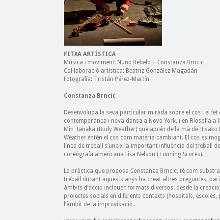
FITXA ARTÍSTICA
Música i moviment: Nuno Rebelo + Constanza Brncic
Col·laboració artística: Beatriz González Magadán
Fotografía: Tristán Pérez-Martín
Constanza Brncic
Desenvolupa la seva particular mirada sobre el cos i el fe
contemporànea i nova dansa a Nova York, i en Filosofía a la
Min Tanaka (Body Weather) que aprén de la mà de Hisako Ho
Weather entén el cos com matèria cambiant. El cos es mogut
línea de treball s’uneix la important influència del treball
coreògrafa americana Lisa Nelson (Tunning Scores).
La pràctica que proposa Constanza Brncic, té com substra
treball durant aquests anys ha creat altres preguntes, par
àmbits d’acció inclouen formats diversos: desde la creació
projectes socials en diferents contexts (hospitals, escoles, 
l’àmbit de la improvisació.