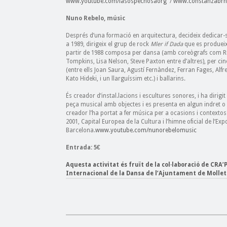
www.youtube.com/lasospechosaorg
/
www.constanzabrnc
Nuno Rebelo, músic
Després d’una formació en arquitectura, decideix dedicar-s
a 1989, dirigeix el grup de rock
Mler if Dada
que es produeix 
partir de 1988 composa per dansa (amb coreògrafs com Ru
Tompkins, Lisa Nelson, Steve Paxton entre d’altres), per c
(entre ells Joan Saura, Agustí Fernàndez, Ferran Fages, Alf
Kato Hideki, i un llarguíssim etc.) i ballarins.
És creador d’instal.lacions i escultures sonores, i ha dirig
peça musical amb objectes i es presenta en algun indret o t
creador l’ha portat a fer música per a ocasions i contextos
2001, Capital Europea de la Cultura i l’himne oficial de l’Ex
Barcelona.
www.youtube.com/nunorebelomusic
Entrada: 5€
Aquesta activitat és fruït de la col·laboració de CRA’
Internacional de la Dansa de l’Ajuntament de Mollet 