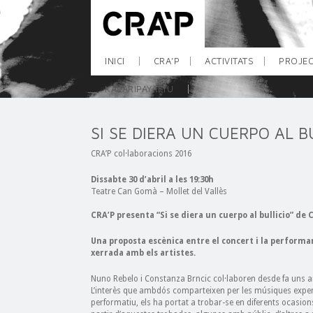
INICI
CRA’P
ACTIVITATS
PROJEC
KALARIPAYATTU
SI SE DIERA UN CUERPO AL B
CRA’P col·laboracions 2016
Dissabte 30 d’abril a les 19:30h
Teatre Can Gomà – Mollet del Vallès
CRA’P presenta “
Si se diera un cuerpo al bullicio”
de 
Una proposta escènica entre el concert i la performan
xerrada amb els artistes.
Nuno Rebelo i Constanza Brncic col·laboren desde fa uns an
L’interès que ambdós comparteixen per les músiques experim
performatiu, els ha portat a trobar-se en diferents ocasio