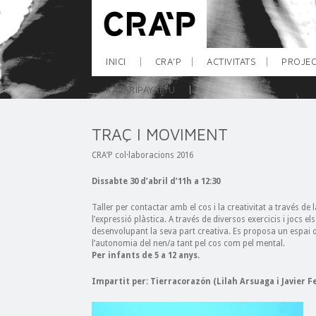
INICI
CRA’P
ACTIVITATS
PROJEC
KALARIPAYATTU
TRAÇ I MOVIMENT
CRA’P col·laboracions 2016
Dissabte 30 d’abril d’11h a 12:30
Taller per contactar amb el cos i la creativitat a través de 
l’expressió plàstica. A través de diversos exercicis i jocs e
desenvolupant la seva part creativa. Es proposa un espai on 
l’autonomia del nen/a tant pel cos com pel mental.
Per infants de 5 a 12 anys.
Impartit per: Tierracorazón (Lilah Arsuaga i Javier 