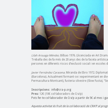
Lilah Arsuaga Méndez
. Bilbao 1976. Llicenciada en Art Dramàt
Treballa des de fa més de 20 anys des de la faceta artístic
persones en diferents riscos d’exclusió social i en escoles 
Javier Fernández Caracena
. Miranda de Ebro 1972. Diplomat
(Barcelona). Actualment formant-se i experimentant en dive
Permacultura Montsant), fusteria silvestre (Slow Fusta), “S
Inscripcions
:
info@cra-p.org
Preu
: 12€ (10€ col·laboradors de Cra’p)
Pots fer-te col·laborador de Cra’p a partir de 5€ al mes i g
Aquesta activitat és fruït de la col·laboració de CRA’P al pro