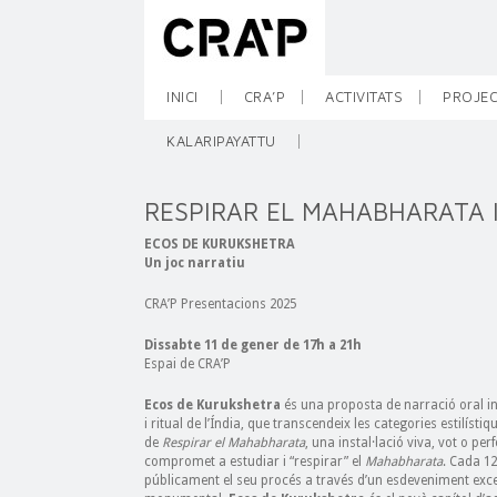
INICI
CRA’P
ACTIVITATS
PROJEC
KALARIPAYATTU
RESPIRAR EL MAHABHARATA 
ECOS DE KURUKSHETRA
Un joc narratiu
CRA’P Presentacions 2025
Dissabte 11 de gener de 17h a 21h
Espai de CRA’P
Ecos de Kurukshetra
és una proposta de narració oral in
i ritual de l’Índia, que transcendeix les categories estilí
de
Respirar el Mahabharata
, una instal·lació viva, vot o p
compromet a estudiar i “respirar” el
Mahabharata
. Cada 1
públicament el seu procés a través d’un esdeveniment exc