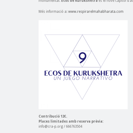
monumental.
Ecos de Kurukshetra
és el novè capítol d’a
Més informació a:
www.respirarelmahabharata.com
Contribució 12€.
Places limitades amb reserva prèvia:
info@cra-p.org / 666763504