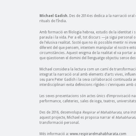
Michael Gadish.
Des de 2014 es dedica a la narració oral
rituals de l’Índia.
Amb formació en filologia hebrea, estudis de la identitat i 
paraula i la vida. Per a ell, tot discurs —ja sigui persona
de l’elusiva realitat. Sosté que no és possible mentir ni in
diferent del que pensem, intentem manipular el nostre ent
circumstàncies. Aquest enigma de la realitat el va portar a
que qüestionen el domini del llenguatge objectiu sense de
Michael considera la lectura com un camí de transformac
integrat la narració oral amb elements d’arts vives, influe
seu pare Peter Gadish i la seva col·laboració continuada 
interdisciplinari evita definicions rígides i s’enriqueix amb
Les seves presentacions són actes únics d’improvisació narr
performance, cafeteries, sales de ioga, teatres, universita
Des de 2016, desenvolupa
Respirar el Mahabharata
, una ins
aquest projecte, Michael es proposa narrar el
Mahabharat
transformació personal.
Més informació a:
www.respirarelmahabharata.com