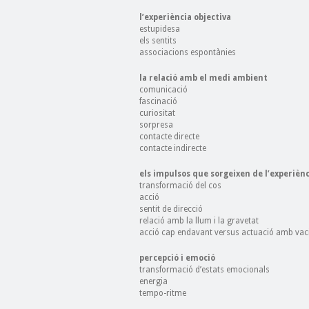
l’experiència objectiva
estupidesa
els sentits
associacions espontànies
la relació amb el medi ambient
comunicació
fascinació
curiositat
sorpresa
contacte directe
contacte indirecte
els impulsos que sorgeixen de l’experiènc
transformació del cos
acció
sentit de direcció
relació amb la llum i la gravetat
acció cap endavant versus actuació amb vacil
percepció i emoció
transformació d’estats emocionals
energia
tempo-ritme