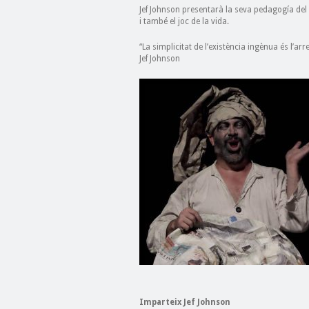
Jef Johnson presentarà la seva pedagogía del “
i també el joc de la vida.
“La simplicitat de l’existència ingènua és l’arr
Jef Johnson
Imparteix Jef Johnson