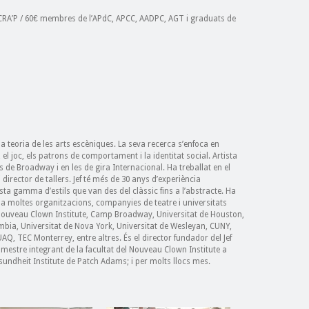
 CRA’P / 60€ membres de l’APdC, APCC, AADPC, AGT i graduats de
a teoria de les arts escèniques. La seva recerca s’enfoca en
 el joc, els patrons de comportament i la identitat social. Artista
 de Broadway i en les de gira Internacional. Ha treballat en el
 director de tallers. Jef té més de 30 anys d’experiència
ta gamma d’estils que van des del clàssic fins a l’abstracte. Ha
r a moltes organitzacions, companyies de teatre i universitats
 Nouveau Clown Institute, Camp Broadway, Universitat de Houston,
mbia, Universitat de Nova York, Universitat de Wesleyan, CUNY,
 TEC Monterrey, entre altres. És el director fundador del Jef
 mestre integrant de la facultat del Nouveau Clown Institute a
sundheit Institute de Patch Adams; i per molts llocs mes.