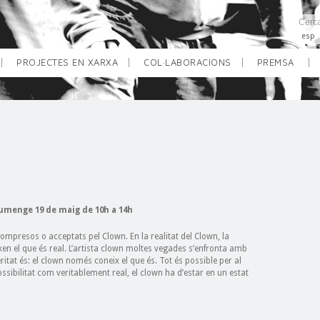
esp
PROJECTES EN XARXA
COL·LABORACIONS
PREMSA
diumenge 19 de maig de 10h a 14h
compresos o acceptats pel Clown. En la realitat del Clown, la
xen el que és real. L’artista clown moltes vegades s’enfronta amb
eritat és: el clown només coneix el que és. Tot és possible per al
sibilitat com veritablement real, el clown ha d’estar en un estat