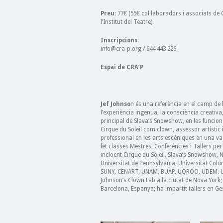
Preu:
77€ (55€ col·laboradors i associats de
l’Institut del Teatre).
Inscripcions:
info@cra-p.org / 644 443 226
Espai de CRA’P
Jef Johnso
n és una referència en el camp de l
l’experiència ingenua, la consciència creativa,
principal de Slava’s Snowshow, en les funcions
Cirque du Soleil com clown, assessor artístic i
professional en les arts escèniques en una vas
fet classes Mestres, Conferències i Tallers pe
incloent Cirque du Soleil, Slava’s Snowshow,
Universitat de Pennsylvania, Universitat Colu
SUNY, CENART, UNAM, BUAP, UQROO, UDEM. UAQ,
Johnson’s Clown Lab a la ciutat de Nova York;
Barcelona, Espanya; ha impartit tallers en Ge