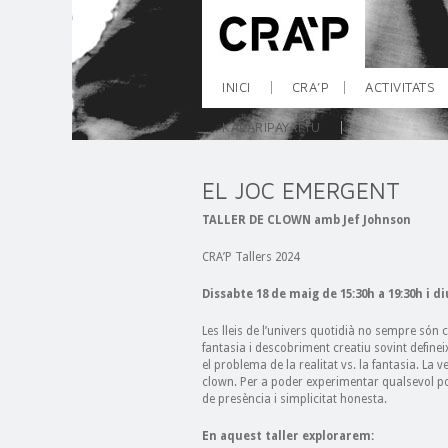
INICI
CRA’P
ACTIVITATS
KALARIPAYATTU
EL JOC EMERGENT
TALLER DE CLOWN amb Jef Johnson
CRA’P Tallers 2024
Dissabte 18 de maig de 15:30h a 19:30h i 
Les lleis de l’univers quotidià no sempre són 
fantasia i descobriment creatiu sovint definei
el problema de la realitat vs. la fantasia. La v
clown. Per a poder experimentar qualsevol pos
de presència i simplicitat honesta.
En aquest taller explorarem: