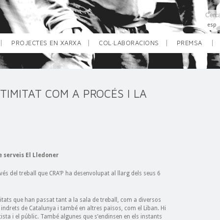
esp
PROJECTES EN XARXA
COL·LABORACIONS
PREMSA
TIMITAT COM A PROCÉS I LA
e serveis El Lledoner
és del treball que CRA’P ha desenvolupat al llarg dels seus 6
itats que han passat tant a la sala de treball, com a diversos
s indrets de Catalunya i també en altres països, com el Liban. Hi
ista i el públic. També algunes que s’endinsen en els instants