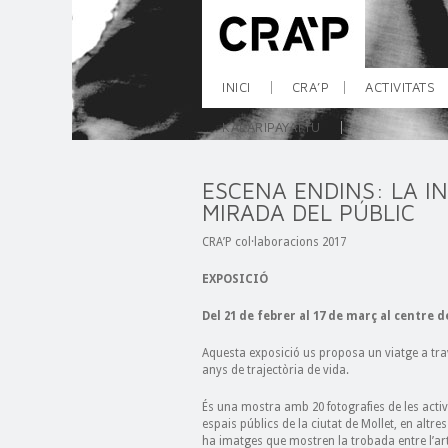
INICI
CRA’P
ACTIVITATS
KALARIPAYATTU
ESCENA ENDINS: LA IN
MIRADA DEL PÚBLIC
CRA’P col·laboracions 2017
EXPOSICIÓ
Del 21 de febrer al 17 de març al centre d
Aquesta exposició us proposa un viatge a trav
anys de trajectòria de vida.
És una mostra amb 20 fotografies de les activ
espais públics de la ciutat de Mollet, en altre
ha imatges que mostren la trobada entre l’art