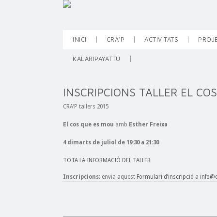
INICI
CRA’P
ACTIVITATS
PROJ
KALARIPAYATTU
INSCRIPCIONS TALLER EL CO
CRA’P tallers 2015
El cos que es mou
amb
Esther Freixa
4 dimarts de juliol de 19:30 a 21:30
TOTA LA INFORMACIÓ DEL TALLER
Inscripcions
: envia aquest
Formulari d’inscripció
a
info@