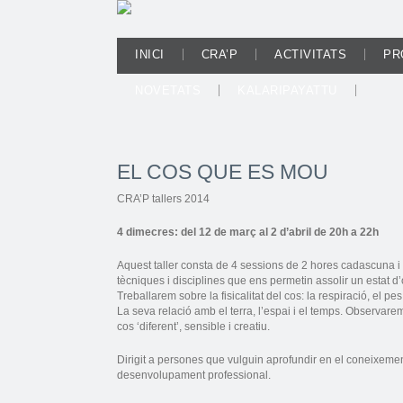
INICI
CRA’P
ACTIVITATS
PR
NOVETATS
KALARIPAYATTU
EL COS QUE ES MOU
CRA’P tallers 2014
4 dimecres: del 12 de març al 2 d’abril de 20h a 22h
Aquest taller consta de 4 sessions de 2 hores cadascuna i p
tècniques i disciplines que ens permetin assolir un estat d’
Treballarem sobre la fisicalitat del cos: la respiració, el pes
La seva relació amb el terra, l’espai i el temps. Observar
cos ‘diferent’, sensible i creatiu.
Dirigit a persones que vulguin aprofundir en el coneixemen
desenvolupament professional.