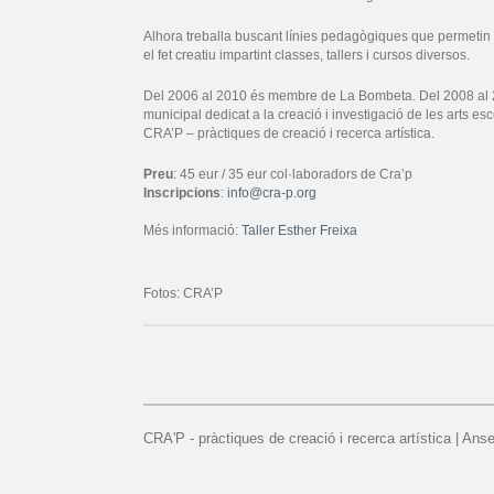
Alhora treballa buscant línies pedagògiques que permetin l
el fet creatiu impartint classes, tallers i cursos diversos.
Del 2006 al 2010 és membre de La Bombeta. Del 2008 al 20
municipal dedicat a la creació i investigació de les arts
CRA’P – pràctiques de creació i recerca artística.
Preu
: 45 eur / 35 eur col·laboradors de Cra’p
Inscripcions
:
info@cra-p.org
Més informació:
Taller Esther Freixa
Fotos: CRA’P
CRA'P - pràctiques de creació i recerca artística | Ans