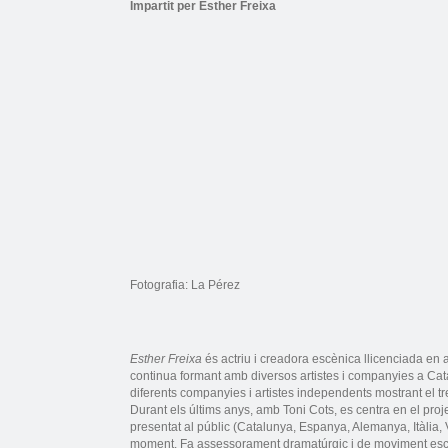
Impartit per Esther Freixa
Fotografia: La Pérez
Esther Freixa
és actriu i creadora escènica llicenciada en ar
continua formant amb diversos artistes i companyies a Cat
diferents companyies i artistes independents mostrant el tr
Durant els últims anys, amb Toni Cots, es centra en el proj
presentat al públic (Catalunya, Espanya, Alemanya, Itàlia,
moment. Fa assessorament dramatúrgic i de moviment escèn