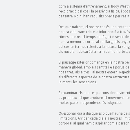
Com a sistema d’entrenament, el Body Weather
l’exploració del cos i la presència física, i p
de teatre. No hi han requisits previs per realit
Des que naixem, el nostre cos és una entitat 
nostra vida, vam rebre la informació a través 
ritmes interns, el temps biològic i el sentit 
nostra memòria corporal i al llarg dels anys 
del cos en termes referits a la natura: la s
els núvols… de caràcter ferm com un arbre, e
El paisatge exterior comença en la nostra pell 
manera global, amb els sentits i els porus de l
nosaltres, als altres i al nostre entorn. Repe
els diferents aspectes de la nostra estructura
la ment i les sensacions.
Reexaminar els nostres patrons de moviment, 
es produeix i el que produeix el moviment i e
moltes parts independents, és l’objectiu.
Qüestionar dia a dia què és o què hauria de s
limitacions. Arribar cada dia als nostres límit
corporal al qual hem d’aspirar com a persone