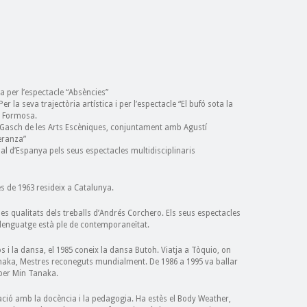
sa per l’espectacle “Absències”
la seva trajectòria artística i per l’espectacle “El bufó sota la
u Formosa.
Gasch de les Arts Escèniques, conjuntament amb Agustí
eranza”
al d’Espanya pels seus espectacles multidisciplinaris
es de 1963 resideix a Catalunya.
 les qualitats dels treballs d’Andrés Corchero. Els seus espectacles
 llenguatge està ple de contemporaneïtat.
s i la dansa, el 1985 coneix la dansa Butoh. Viatja a Tòquio, on
naka, Mestres reconeguts mundialment. De 1986 a 1995 va ballar
per Min Tanaka.
ació amb la docència i la pedagogia. Ha estès el Body Weather,