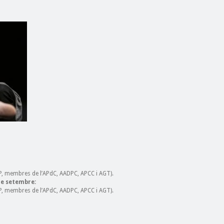
’P, membres de l’APdC, AADPC, APCC i AGT).
de setembre:
’P, membres de l’APdC, AADPC, APCC i AGT).