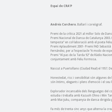
Espai de CRA’P
Andrés Corchero.
Ballarí i coreògraf.
Premi de la crítica 2021 al millor Solo de Dan
Premi Nacional de Dansa de Catalunya 2003. Per 
tempesta” en col·laboració amb el poeta Feli
Premi Aplaudiment 2001- Premi FAD Sebastià 
Fernández, per a l’espectacle “A modo de esp
Premi “Al pas de la Tarda 92” de Ràdio Nacion
conjuntament amb Feliu Formosa.
Nascut a Puertollano (Ciudad Real) el 1957. D
Honestedat, risc i sensibilitat són algunes de
són íntims, elegants i plens d’emoció i el seu
Explorador incansable dels llenguatges del co
estudia i treballa amb Kazuoh Ohno i Min Ta
amb Mai-Juku, companyia de dansa dirigida 
Fa més de trenta cinc anys que alterna la cre