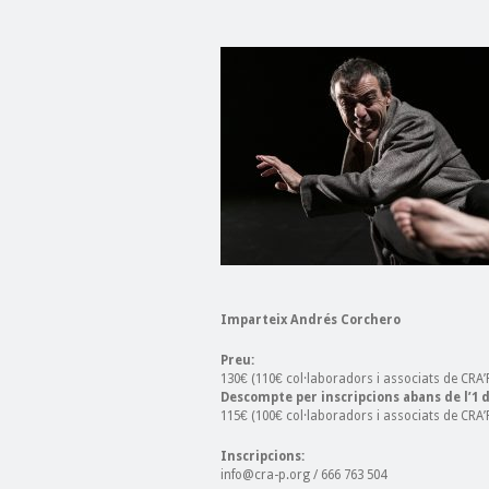
Imparteix Andrés Corchero
Preu:
130€ (110€ col·laboradors i associats de CRA
Descompte per inscripcions abans de l’1 
115€ (100€ col·laboradors i associats de CRA
Inscripcions:
info@cra-p.org / 666 763 504