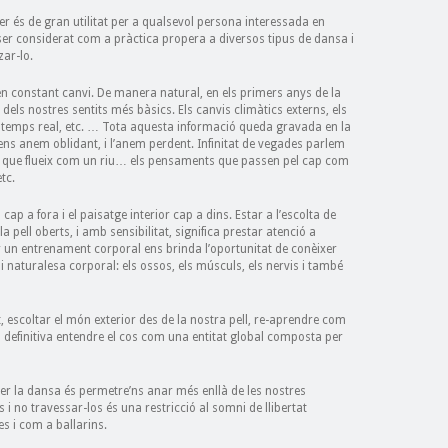
 és de gran utilitat per a qualsevol persona interessada en
ot ser considerat com a pràctica propera a diversos tipus de dansa i
zar-lo.
en constant canvi. De manera natural, en els primers anys de la
dels nostres sentits més bàsics. Els canvis climàtics externs, els
del temps real, etc. … Tota aquesta informació queda gravada en la
ens anem oblidant, i l’anem perdent. Infinitat de vegades parlem
ang que flueix com un riu… els pensaments que passen pel cap com
tc.
cap a fora i el paisatge interior cap a dins. Estar a l’escolta de
a pell oberts, i amb sensibilitat, significa prestar atenció a
tir un entrenament corporal ens brinda l’oportunitat de conèixer
 i naturalesa corporal: els ossos, els músculs, els nervis i també
escoltar el món exterior des de la nostra pell, re-aprendre com
n definitiva entendre el cos com una entitat global composta per
er la dansa és permetre’ns anar més enllà de les nostres
s i no travessar-los és una restricció al somni de llibertat
s i com a ballarins.