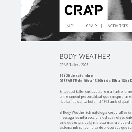
INICI
CRA’P
ACTIVITATS
KALARIPAYATTU
BODY WEATHER
CRA’P Tallers 2026
19 i 20 de setembre
DISSABTE de 10h a 13:30h i de 15h a 18h i
En aquest taller ens acostarem a l’entrename
entrenament personalitzat que s’inspira en e
i ballarí de dansa butoh el 1973 amb el qual 
El Body Weather (climatologia corporal) és u
investiga les interseccions del cos i el seu e
sinó que estan, de la mateixa manera que el
sistema infinit i complex de processos que su