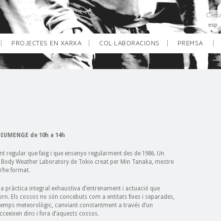
esp
PROJECTES EN XARXA
COL·LABORACIONS
PREMSA
 DIUMENGE de 10h a 14h
nt regular que faig i que ensenyo regularment des de 1986. Un
l Body Weather Laboratory de Tokio creat per Min Tanaka, mestre
m’he format.
na pràctica integral exhaustiva d’entrenament i actuació que
ntorn. Els cossos no són concebuts com a entitats fixes i separades,
 temps meteorològic, canviant constantment a través d’un
cceeixen dins i fora d’aquests cossos.