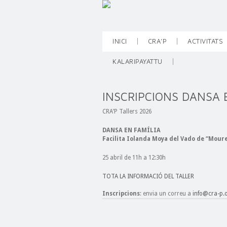
INICI
CRA’P
ACTIVITATS
KALARIPAYATTU
INSCRIPCIONS DANSA 
CRA’P Tallers 2026
DANSA EN FAMÍLIA
Facilita Iolanda Moya del Vado de “Moure
25 abril de 11h a 12:30h
TOTA LA INFORMACIÓ DEL TALLER
Inscripcions
: envia un correu a
info@cra-p.