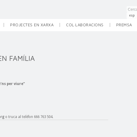
esp
PROJECTES EN XARXA
COL·LABORACIONS
PREMSA
EN FAMÍLIA
’ns per viure”
org
o truca al telèfon 666 763 504.