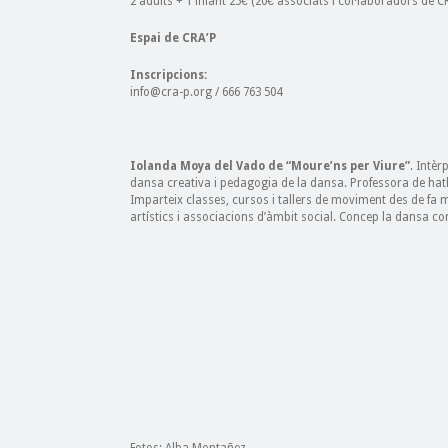
2 adults + 1 infant 25€ (20€ associats i col·laboradors de C
Espai de CRA’P
Inscripcions:
info@cra-p.org / 666 763 504
Iolanda Moya del Vado de “Moure’ns per Viure”
. Intè
dansa creativa i pedagogia de la dansa. Professora de hath
Imparteix classes, cursos i tallers de moviment des de fa 
artístics i associacions d’àmbit social. Concep la dansa co