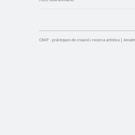
Fotos: Alba Montañez
CRA'P - pràctiques de creació i recerca artística | Anse