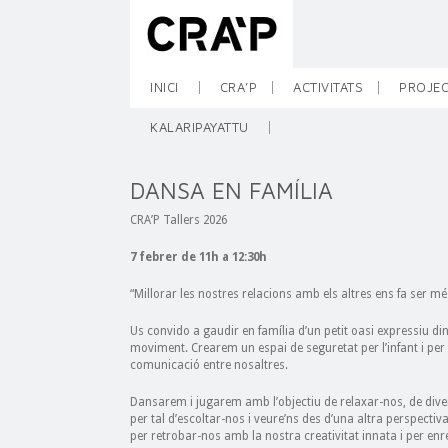
INICI
CRA’P
ACTIVITATS
PROJEC
KALARIPAYATTU
DANSA EN FAMÍLIA
CRA’P Tallers 2026
7 febrer de 11h a 12:30h
“Millorar les nostres relacions amb els altres ens fa ser més
Us convido a gaudir en família d’un petit oasi expressiu dins
moviment. Crearem un espai de seguretat per l’infant i per l
comunicació entre nosaltres.
Dansarem i jugarem amb l’objectiu de relaxar-nos, de diver
per tal d’escoltar-nos i veure’ns des d’una altra perspecti
per retrobar-nos amb la nostra creativitat innata i per enr