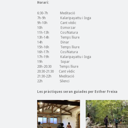
Horari:
6:30-7h Meditació
7h-9h Kalaripayattu i Ioga
9h-10h Cant vèdic
10h Esmorzar
11h-13h Cos/Natura
13h-14h Temps lliure
14h Dinar
15h-16h Temps lliure
16h-17h Cos/Natura
17h-19h Kalaripayattu i Ioga
19h Sopar
20h-20:30 Temps lliure
20:30-21:30 Cant vèdic
21:30-22h Meditació
22h Silenci
Les pràctiques seran guiades per Esther Freixa