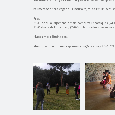
L’alimentació serà vegana. Hi haurà tè, fruita i fruits secs 
Preu
:
255€ Inclou allotjament, pensió completa i pràctiques (240€
235€
abans de l’1 de març
(220€ col·laboradors i associats
Places molt limitades
.
Més informació i inscripcions
: info@cra-p.org / 666 763