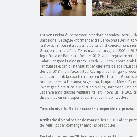
Esther Freixa
és performer, creadora escènica i actriu, lli
Barcelona. Se segueix formant entre Barcelona i Berlín apr
la Bioveu. El seu interès per la cultura i el coneixement ind
Grau, en la tradició de T.Krishnamacharya, del 2005 al 2013. 
Ioga Sutra de Patanjali. Des del 2012, viatja regularment a
Kalari Sangam i Kalarigram. Des del 2007 col·labora amb l’a
llenguatge escènic i ha viatjat per diferents països d’Europa
des del 2013 fins a l’actualitat. Acompanya i dirigeix ​​proce
col·labora amb la coach i trainer en PNL Lourdes Gironès 
principalment a Espanya, Argentina, Uruguai i Mèxic. És m
investigació artística a Mollet del Vallès, Barcelona. Des d
Espanya amb classes regulars, tallers intensius i el 2020 cr
disciplines en una experiència intensa i mobilitzadora.
Tots els nivells. No és necessària experiència prèvia.
Arribada: divendres 27 de març a les 15:30
. Cal ser punt
del retir i poder començar amb les pràctiques.
Sortida: diumenge 29 de març sobre les 15h
, després d