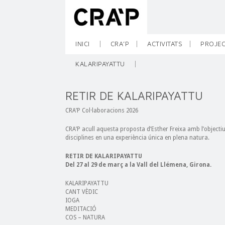
INICI
CRA’P
ACTIVITATS
PROJEC
KALARIPAYATTU
RETIR DE KALARIPAYATTU
CRA’P Col·laboracions 2026
CRA’P acull aquesta proposta d’Esther Freixa amb l’objectiu
disciplines en una experiència única en plena natura.
RETIR DE KALARIPAYATTU
Del 27 al 29 de març a la Vall del Llémena, Girona.
KALARIPAYATTU
CANT VÈDIC
IOGA
MEDITACIÓ
COS – NATURA