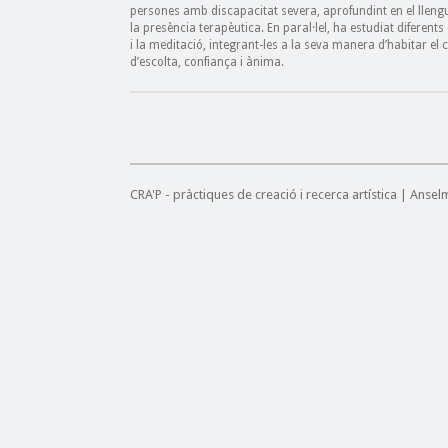
persones amb discapacitat severa, aprofundint en el llengu
la presència terapèutica. En paral·lel, ha estudiat diferent
i la meditació, integrant-les a la seva manera d’habitar e
d’escolta, confiança i ànima.
CRA'P - pràctiques de creació i recerca artística | Anse