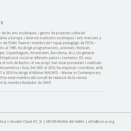
rg
r de les arts escèniques, i gestor de projectes culturals
nia a Europa, i diverses tradicions escèniques i arts marcials a
tor de l’Odin Teatret i membre de l’ equip pedagògic de l’ISTA –
s al 1985. Ha dirigit programacions, activitats i festivals
Sitges, Copenhaguen, Amsterdam, Barcelona, etc.). Ha generat
’implicació social en diferents països i contextos. Els seus
a el nom de Basho i el seu propi, han estat presentats i realitzats
tinoamèrica i Àsia. Del 2001 al 2010, ha impulsat i coordinat, amb
007 a 2010 ha dirigit el Màster MACAPD – Master in Contemporary
19 ha estat membre del consell de redacció de la revista
nt és membre fundador de CRA’P.
ística | Anselm Clavé 67, 3r | 08100 Mollet del Vallès | info@cra-p.org