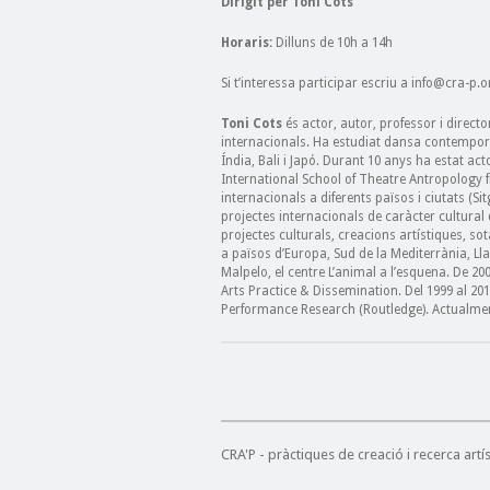
Dirigit per Toni Cots
Horaris:
Dilluns de 10h a 14h
Si t’interessa participar escriu a info@cra-p.o
Toni Cots
és actor, autor, professor i directo
internacionals. Ha estudiat dansa contemporà
Índia, Bali i Japó. Durant 10 anys ha estat ac
International School of Theatre Antropology fin
internacionals a diferents països i ciutats (
projectes internacionals de caràcter cultural d
projectes culturals, creacions artístiques, sot
a països d’Europa, Sud de la Mediterrània, Lla
Malpelo, el centre L’animal a l’esquena. De 2
Arts Practice & Dissemination. Del 1999 al 20
Performance Research (Routledge). Actualme
CRA'P - pràctiques de creació i recerca art