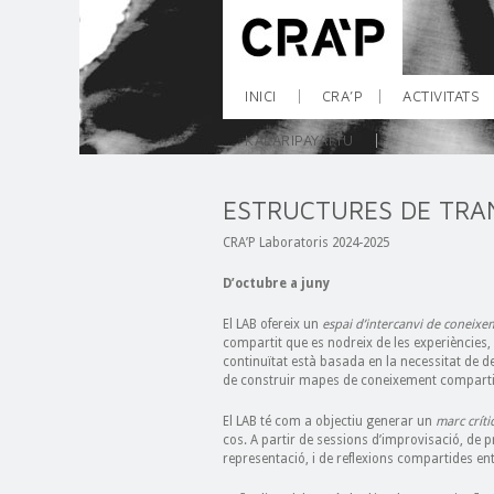
INICI
CRA’P
ACTIVITATS
KALARIPAYATTU
ESTRUCTURES DE TRAN
CRA’P Laboratoris 2024-2025
D’octubre a juny
El LAB ofereix un
espai d’intercanvi de coneixe
compartit que es nodreix de les experiències,
continuïtat està basada en la necessitat de 
de construir mapes de coneixement comparti
El LAB té com a objectiu generar un
marc críti
cos. A partir de sessions d’improvisació, de p
representació, i de reflexions compartides en