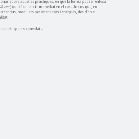
lexionar sobre aquelles pràctiques, en què la forma pot ser entesa
llò real
, que té un efecte immediat en el cos. Un cos que, en
erceptius, modulats per intensitats i energies, des d’on el
litat.
e participants convidats.