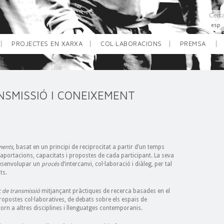
esp
PROJECTES EN XARXA
COL·LABORACIONS
PREMSA
SMISSIÓ I CONEIXEMENT
ments
, basat en un principi de reciprocitat a partir d’un temps
 aportacions, capacitats i propostes de cada participant. La seva
desenvolupar un
procés
d’intercanvi, col·laboració i diàleg, per tal
ts.
c de transmissió
mitjançant pràctiques de recerca basades en el
ropostes col·laboratives, de debats sobre els espais de
torn a altres disciplines i llenguatges contemporanis.