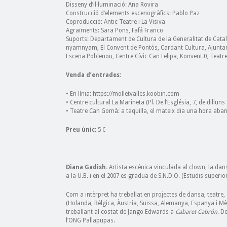
Disseny d’il·luminació: Ana Rovira
Construcció d’elements escenogràfics: Pablo Paz
Coproducció: Antic Teatre i La Visiva
Agraïments: Sara Pons, Fafá Franco
Suports: Departament de Cultura de la Generalitat de Catal
nyamnyam, El Convent de Pontós, Cardant Cultura, Ajuntamen
Escena Poblenou, Centre Cívic Can Felipa, Konvent.0, Teat
Venda d’entrades:
• En línia: https://molletvalles.koobin.com
• Centre cultural La Marineta (Pl. De l’Església, 7, de dilluns
• Teatre Can Gomà: a taquilla, el mateix dia una hora aban
Preu únic:
5 €
Diana Gadish.
Artista escènica vinculada al clown, la dan
a la U.B. i en el 2007 es gradua de S.N.D.O. (Estudis super
Com a intèrpret ha treballat en projectes de dansa, teatre,
(Holanda, Bèlgica, Àustria, Suïssa, Alemanya, Espanya i Mè
treballant al costat de Jango Edwards a
Cabaret Cabrón
. D
l’ONG Pallapupas.