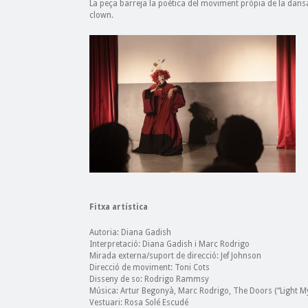
La peça barreja la poètica del moviment pròpia de la dansa
clown.
Fitxa artística
Autoria: Diana Gadish
Interpretació: Diana Gadish i Marc Rodrigo
Mirada externa/suport de direcció: Jef Johnson
Direcció de moviment: Toni Cots
Disseny de so: Rodrigo Rammsy
Música: Artur Begonyà, Marc Rodrigo, The Doors (“Light My
Vestuari: Rosa Solé Escudé