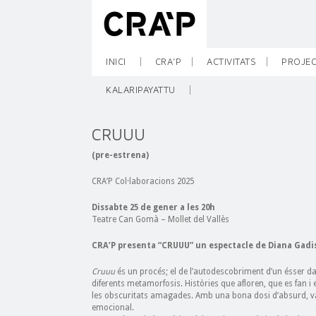
INICI
CRA’P
ACTIVITATS
PROJEC
KALARIPAYATTU
CRUUU
(pre-estrena)
CRA’P Col·laboracions 2025
Dissabte 25 de gener a les 20h
Teatre Can Gomà – Mollet del Vallès
CRA’P presenta “CRUUU” un espectacle de Diana Gadi
Cruuu
és un procés; el de l’autodescobriment d’un ésser da
diferents metamorfosis. Històries que afloren, que es fan i
les obscuritats amagades. Amb una bona dosi d’absurd, va de
emocional.