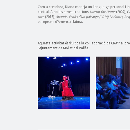
Com a creadora, Diana maneja un llenguatge personal i incl
central. Amb les seves creacions
Hiccup for Home
(2007),
Ge
care
(2016),
Atlantis. Esbós d’un paisatge (2018) i Atlantis, R
europeus i d’Amèrica Llatina.
Aquesta activitat és fruït de la col·laboració de CRA’P al p
l’Ajuntament de Mollet del Vallès.