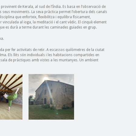
provinent de Kerala, al sud de l’Índia. Es basa en l’observació de
ls seus moviments. La seva pràctica permet l’obertura dels canals
sciplina que enforteix, flexibilitza i equilibra físicament,
ir vinculada al ioga, la meditació i el cant vèdic. El cinquè element
a que es durà a terme durant les caminades guiades en grup.
na.
 per fer activitats de retir. A escassos quilòmetres de la ciutat
lma. Els llits són individuals i les habitacions compartides en
 sala de pràctiques amb vistes a les muntanyes. Un ambient