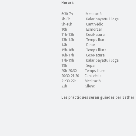
Horari:
6:30-7h Meditació
7h-9h Kalaripayattu i Ioga
9h-10h Cant vèdic
10h Esmorzar
11h-13h Cos/Natura
13h-14h Temps lliure
14h Dinar
15h-16h Temps lliure
16h-17h Cos/Natura
17h-19h Kalaripayattu i Ioga
19h Sopar
20h-20:30 Temps lliure
20:30-21:30 Cant vèdic
21:30-22h Meditació
22h Silenci
Les pràctiques seran guiades per Esther 