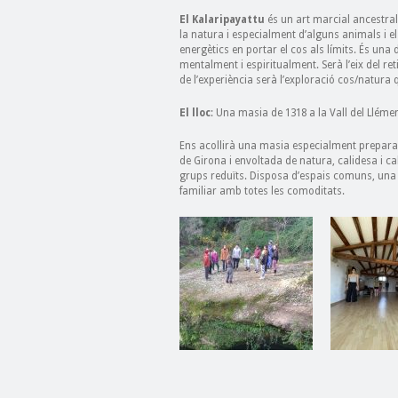
El Kalaripayattu
és un art marcial ancestral 
la natura i especialment d’alguns animals i e
energètics en portar el cos als límits. És una di
mentalment i espiritualment. Serà l’eix del ret
de l’experiència serà l’exploració cos/natur
El lloc
: Una masia de 1318 a la Vall del Lléme
Ens acollirà una masia especialment preparada
de Girona i envoltada de natura, calidesa i ca
grups reduïts. Disposa d’espais comuns, una
familiar amb totes les comoditats.