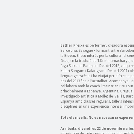
Esther Freixa
és performer, creadora escènica
Barcelona. Se segueix formant entre Barcelona
la Bioveu. El seu interès per la cultura i el c
Grau, en la tradició de T.Krishnamacharya, del 
Ioga Sutra de Patanjali. Des del 2012, viatja
Kalari Sangam i Kalarigram. Des del 2007 col·
llenguatge escènic i ha viatjat per diferents p
des del 2013 fins a l’actualitat. Acompanya i di
col·labora amb la coach i trainer en PNL Lou
principalment a Espanya, Argentina, Uruguai 
investigació artística a Mollet del Vallès, Ba
Espanya amb classes regulars, tallers intensiu
disciplines en una experiència intensa i mobil
Tots els nivells. No és necessària experièn
Arribada: divendres 22 de novembre a les 
introducció del retir i poder començar amb le