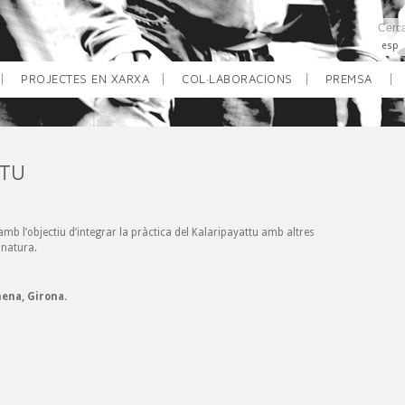
esp
PROJECTES EN XARXA
COL·LABORACIONS
PREMSA
TTU
amb l’objectiu d’integrar la pràctica del Kalaripayattu amb altres
 natura.
mena, Girona.