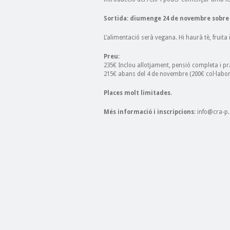
Sortida: diumenge 24 de novembre sobre 
L’alimentació serà vegana. Hi haurà tè, fruita 
Preu
:
235€ Inclou allotjament, pensió completa i pr
215€ abans del 4 de novembre (200€ col·labor
Places molt limitades
.
Més informació i inscripcions
: info@cra-p.