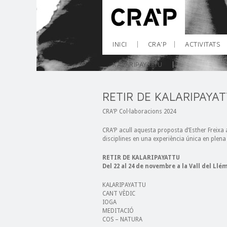
INICI
CRA’P
ACTIVITATS
KALARIPAYATTU
RETIR DE KALARIPAYA
CRA’P Col·laboracions 2024
CRA’P acull aquesta proposta d’Esther Freixa 
disciplines en una experiència única en plena
RETIR DE KALARIPAYATTU
Del 22 al 24 de novembre a la Vall del Llé
KALARIPAYATTU
CANT VÈDIC
IOGA
MEDITACIÓ
COS – NATURA