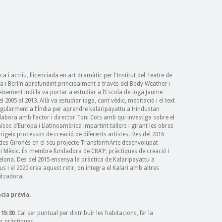
 i actriu, llicenciada en art dramàtic per l’Institut del Teatre de
 i Berlín aprofundint principalment a través del Body Weather i
oneixement indi la va portar a estudiar a l’Escola de Ioga Jaume
2005 al 2013. Allà va estudiar ioga, cant vèdic, meditació i el text
 regularment a l’Índia per aprendre kalaripayattu a Hindustan
labora amb l’actor i director Toni Cots amb qui investiga sobre el
aïsos d’Europa i Llatinoamèrica impartint tallers i girant les obres
rigeix ​​processos de creació de diferents artistes. Des del 2016
rdes Gironès en el seu projecte TransformArte desenvolupat
i Mèxic. És membre fundadora de CRA’P, pràctiques de creació i
rcelona. Des del 2015 ensenya la pràctica de Kalaripayattu a
s i el 2020 crea aquest retir, on integra el Kalari amb altres
itzadora.
cia prèvia.
15:30
. Cal ser puntual per distribuir les habitacions, fer la
s pràctiques.