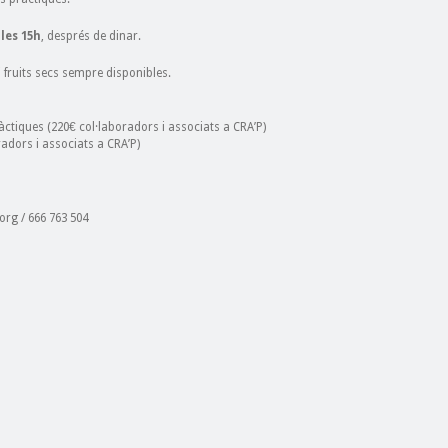
les 15h
, després de dinar.
i fruits secs sempre disponibles.
àctiques (220€ col·laboradors i associats a CRA’P)
adors i associats a CRA’P)
org / 666 763 504