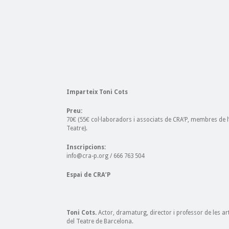
Imparteix Toni Cots
Preu:
70€ (55€ col·laboradors i associats de CRA’P, membres de l’
Teatre).
Inscripcions:
info@cra-p.org / 666 763 504
Espai de CRA’P
Toni Cots.
Actor, dramaturg, director i professor de les arts
del Teatre de Barcelona.