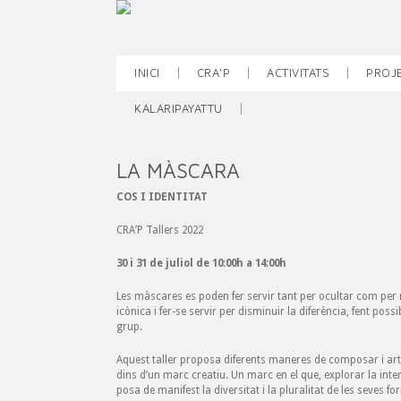
INICI
CRA’P
ACTIVITATS
PROJ
KALARIPAYATTU
LA MÀSCARA
COS I IDENTITAT
CRA’P Tallers 2022
30 i 31 de juliol de 10:00h a 14:00h
Les màscares es poden fer servir tant per ocultar com per r
icònica i fer-se servir per disminuir la diferència, fent poss
grup.
Aquest taller proposa diferents maneres de composar i ar
dins d’un marc creatiu. Un marc en el que, explorar la interi
posa de manifest la diversitat i la pluralitat de les seves f