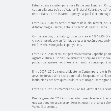
Estudia dansa contemporània a Barcelona, Londres i Oslo, i
cos en diferents països d’Àsia: a l’Índia el ‘Kalaripayattu’ (ar
teatre clàssic de màscares Topeng; i al Japó el Nihon Buyo
Entre 1975 i 1985 és actor i membre de l’Odin Teatret, de Di
d’Antropologia Teatral) sota la direcció d’Eugenio Barba.
Com a creador, dramaturg i director crea el 1984 BASHO –
creació i producció en l’àmbit de les arts escèniques, amb 
Perú, Mèxic, Veneçuela, Espanya, etc.
Entre 1997 i 2000 crea i dirigeix
Borderland
a Copenhage, un 
agents culturals i socials de diferents disciplines artístique
públics de representació l’exili i la memòria contemporàni
Entre 2007 i 2010 dirigeix el
Master in Contemporary Arts P
anys de durada amb seu a L’animal a l’esquena en col·labor
institucions acadèmiques i culturals d’Europa: Dartington C
Entre 1997 i 2018 és membre del Consell Editorial de la revi
Des de gener del 2011 és cofundador i membre del col·lectiu
que gestiona un espai propi de pràctiques i projectes sobr
Vallès (Barcelona).