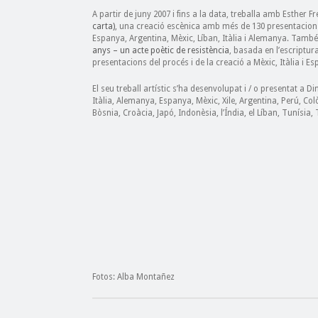
A partir de juny 2007 i fins a la data, treballa amb Esther 
carta)
, una creació escènica amb més de 130 presentacions e
Espanya, Argentina, Mèxic, Líban, Itàlia i Alemanya. També 
anys – un acte poètic de resistència
, basada en l’escriptu
presentacions del procés i de la creació a Mèxic, Itàlia i E
El seu treball artístic s’ha desenvolupat i / o presentat a
Itàlia, Alemanya, Espanya, Mèxic, Xile, Argentina, Perú, Co
Bòsnia, Croàcia, Japó, Indonèsia, l’Índia, el Líban, Tunísia, 
Fotos: Alba Montañez