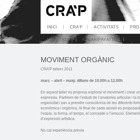
INICI
CRA’P
ACTIVITATS
PRO
NOVETATS
KALARIPAYATTU
MOVIMENT ORGÀNIC
CRA’P tallers 2011
març – abril – maig:
dilluns de 10.00h a 12.00h
En aquest taller es proposa explorar el moviment i crear u
expressiu. Partirem de l’estudi de l’anatomia articular i l
organicitat i per a prendre consciència de les diferents for
econòmica i orgànica. Al final de cada sessió es proposarà
l’espai, la forma, el temps, el concepte o l’emoció. Elemen
d’expressió artística.
No cal experiència prèvia