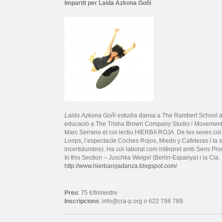
Impartit per
Laida Azkona Goñi
Laida Azkona Goñi
estudia dansa a The Rambert School a
educació a The Trisha Brown Company Studio i Movement 
Marc Serrano el col·lectiu HIERBA ROJA. De les seves col·l
Loops, l’espectacle Coches Rojos, Miedo y Cafeteras i la s
incertidumbre). Ha col·laborat com intèrpret amb Sens Pr
In this Section – Juschka Weigel (Berlin-Espanya) i la Cia
http://www.hierbarojadanza.blogspot.com/
Preu
: 75 €/trimestre
Inscripcions
: info@cra-p.org o 622 798 789.