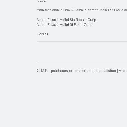
Mapa
Amb
tren
amb la línia R2 amb la parada Mollet-St.Fost o a
Mapa:
Estació Mollet Sta.Rosa – Cra’p
Mapa:
Estació Mollet St.Fost – Cra’p
Horaris
CRA'P - pràctiques de creació i recerca artística | Ans