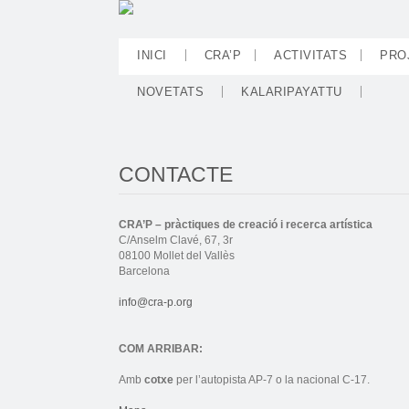
INICI
CRA’P
ACTIVITATS
PRO
NOVETATS
KALARIPAYATTU
CONTACTE
CRA’P – pràctiques de creació i recerca artística
C/Anselm Clavé, 67, 3r
08100 Mollet del Vallès
Barcelona
info@cra-p.org
COM ARRIBAR:
Amb
cotxe
per l’autopista AP-7 o la nacional C-17.