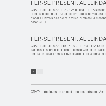
FER-SE PRESENT: AL LLINDA
CRA’P Laboratoris 2021 22-23-24 d’octubre El LAB es realit
el fet escènic i creatiu. A partir de pràctiques individuals
d’anàlisi i investigació sobre la forma, el temps i la pres
escènic […]
FER-SE PRESENT: AL LLINDA
CRA’P Laboratoris 2021 15-16, 29-30 de maig i 12-13 de jun
transmissió sobre el fet escènic i creatiu. A partir de pràc
genera un espai d’anàlisi i investigació sobre la forma, el 
1
2
CRA'P - pràctiques de creació i recerca artística | Ans