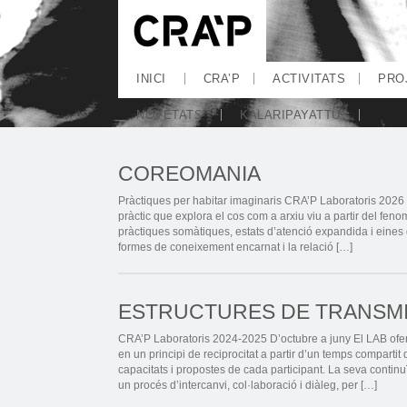
INICI
CRA’P
ACTIVITATS
PRO
NOVETATS
KALARIPAYATTU
COREOMANIA
Pràctiques per habitar imaginaris CRA’P Laboratoris 2026
pràctic que explora el cos com a arxiu viu a partir del fen
pràctiques somàtiques, estats d’atenció expandida i eines d
formes de coneixement encarnat i la relació […]
ESTRUCTURES DE TRANSMI
CRA’P Laboratoris 2024-2025 D’octubre a juny El LAB ofer
en un principi de reciprocitat a partir d’un temps compartit
capacitats i propostes de cada participant. La seva contin
un procés d’intercanvi, col·laboració i diàleg, per […]