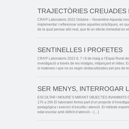
TRAJECTÒRIES CREUADES EN
CRA’P Laboratoris 2022 Octubre – Novembre Aquesta nova 
implementar i reflexionar sobre aquelles pràctiques, en q
de la qual pensar allò real, que té un efecte immediat en el
SENTINELLES I PROFETES
CRA’P Laboratoris 2022 6, 7 i 8 de maig a l’Espai Rural de
investigació a través de les imatges, mitjançant el vídeo. E
si mateixes i que no es vegin obstaculitzades pel pes de le
SER MENYS, INTERROGAR 
ESCOLTAR I MOURE’S MIRANT OBJECTES INANIMATS CRA’P
17h a 20h El laboratori forma part d’un projecte d’investiga
pedagògica i exercici d’escolta i atenció. El mètode experime
edat escolar amb dèficit d’atenció – […]