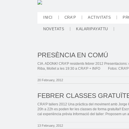
INICI
CRA’P
ACTIVITATS
PR
NOVETATS
KALARIPAYATTU
PRESÈNCIA EN COMÚ
CIA. ADONK! CRA’P residents febrer 2012 Presentacions: dis
Riba, Mollet a les 19:30 a CRA’P + INFO Fotos: CRA
20 February, 2012
FEBRER CLASSES GRATUÏT
CRA’P tallers 2012 Una pràctica del moviment amb Jorge H
20h a 22h es poden fer les classes de forma gratuïta!! Esc
cal experiència prèvia Informació del taller: Proposem un 
13 February, 2012