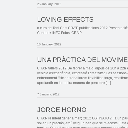
25 January, 2012
LOVING EFFECTS
a cura de Toni Cots CRA’P publicacions 2012 Presentació: d
Central + INFO Fotos: CRA’P
16 January, 2012
UNA PRÀCTICA DEL MOVIM
CRA’P tallers 2012 De febrer a maig: dijous de 20h a 22
vehicle d’experiència, expressió i creativitat. Les sessions 
entrenament físic on treballarem flexibilitat, força, resistènc
aprofundir en la nostra manera de percebre […]
7 January, 2012
JORGE HORNO
CRA’P resident gener a març 2012 OSTINATO 2 Fa un parell
sol en un preciós jardí, veig un nen que se m’acosta. Està e
familiar. Quan li veig la cara reconec que aquest nen sóc j