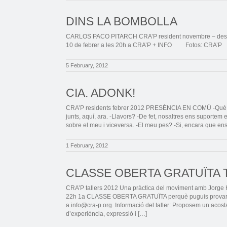
DINS LA BOMBOLLA
CARLOS PACO PITARCH CRA’P resident novembre – desem
10 de febrer a les 20h a CRA’P + INFO Fotos: CRA’P
5 February, 2012
CIA. ADONK!
CRA’P residents febrer 2012 PRESÈNCIA EN COMÚ -Què ens
junts, aquí, ara. -Llavors? -De fet, nosaltres ens suportem 
sobre el meu i viceversa. -El meu pes? -Si, encara que ens
1 February, 2012
CLASSE OBERTA GRATUÏTA 
CRA’P tallers 2012 Una pràctica del moviment amb Jorge 
22h 1a CLASSE OBERTA GRATUÏTA perquè puguis provar! No 
a info@cra-p.org. Informació del taller: Proposem un acos
d’experiència, expressió i […]