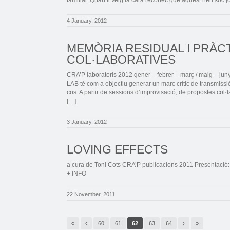
4 January, 2012
MEMÒRIA RESIDUAL I PRÀC
COL·LABORATIVES
CRA’P laboratoris 2012 gener – febrer – març / maig – jun
LAB té com a objectiu generar un marc crític de transmissi
cos. A partir de sessions d’improvisació, de propostes col·
[…]
3 January, 2012
LOVING EFFECTS
a cura de Toni Cots CRA’P publicacions 2011 Presentació: d
+ INFO
22 November, 2011
«
‹
60
61
62
63
64
›
»