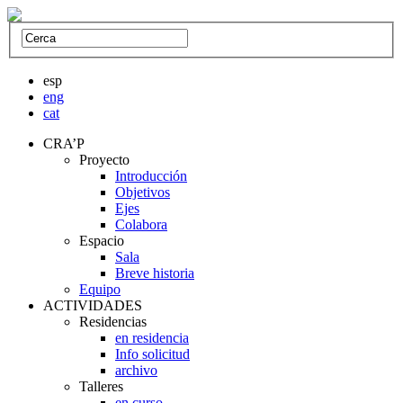
esp
eng
cat
CRA’P
Proyecto
Introducción
Objetivos
Ejes
Colabora
Espacio
Sala
Breve historia
Equipo
ACTIVIDADES
Residencias
en residencia
Info solicitud
archivo
Talleres
en curso