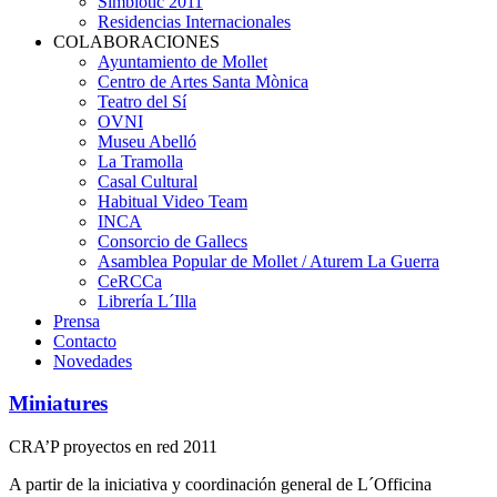
Simbiòtic 2011
Residencias Internacionales
COLABORACIONES
Ayuntamiento de Mollet
Centro de Artes Santa Mònica
Teatro del Sí
OVNI
Museu Abelló
La Tramolla
Casal Cultural
Habitual Video Team
INCA
Consorcio de Gallecs
Asamblea Popular de Mollet / Aturem La Guerra
CeRCCa
Librería L´Illa
Prensa
Contacto
Novedades
Miniatures
CRA’P proyectos en red 2011
A partir de la iniciativa y coordinación general de L´Officina