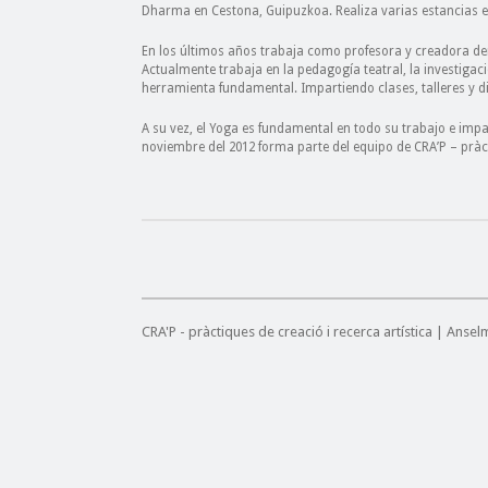
Dharma en Cestona, Guipuzkoa. Realiza varias estancias en
En los últimos años trabaja como profesora y creadora dent
Actualmente trabaja en la pedagogía teatral, la investigac
herramienta fundamental. Impartiendo clases, talleres y d
A su vez, el Yoga es fundamental en todo su trabajo e impar
noviembre del 2012 forma parte del equipo de CRA’P – pràcti
CRA'P - pràctiques de creació i recerca artística | Anse