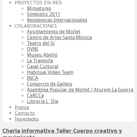
PROYECTOS EN RED
Miniatures
Simbiòtic 2011
Residencias Internacionales
COLABORACIONES
Ayuntamiento de Mollet
Centro de Artes Santa Mònica
Teatro del Sí
OVNI
Museu Abelló
La Tramolla
Casal Cultural
Habitual Video Team
INCA
Consorcio de Gallecs
Asamblea Popular de Mollet / Aturem La Guerra
CeRCCa
Librería L´Illa
Prensa
Contacto
Novedades
Charla informativa Taller Cuerpo creativo y