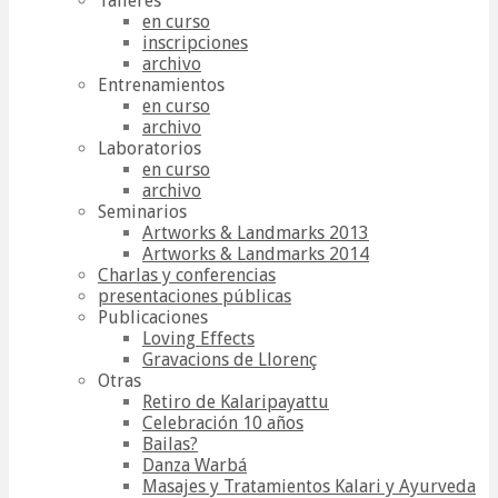
Talleres
en curso
inscripciones
archivo
Entrenamientos
en curso
archivo
Laboratorios
en curso
archivo
Seminarios
Artworks & Landmarks 2013
Artworks & Landmarks 2014
Charlas y conferencias
presentaciones públicas
Publicaciones
Loving Effects
Gravacions de Llorenç
Otras
Retiro de Kalaripayattu
Celebración 10 años
Bailas?
Danza Warbá
Masajes y Tratamientos Kalari y Ayurveda