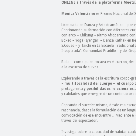
ONLINE a través de la plataforma Meets.
Mónica Valenciano
es Premio Nacional de D
Licenciada en Danza y Arte dramático – por el
Continuando su formación con diferentes curs
con arco – Chikung – Ritmo Afroperuano con (V
Boxeo – Yoga (Iyengar) – Danza Kathak en B
S.Couso
–
y Taichí en La Escuela Tradicional
Inesperada“. Comunidad Pradillo – y del Grup
Baila… como quien excava en el cuerpo, des-
a la escucha de su voz.
Explorando a través de la escritura corpo-grá
– multifocalidad del cuerpo – el cuerpo 
protagonista
y posibilidades relacionales.
y calidades que emergen de un continuo proc
Captando el suceder mismo, desde esa escuc
resonancia, desde la formulación de un lengua
convocación de ese encuentro …Mediante el c
través del espectador.
Investiga sobre la capacidad de habitar cual