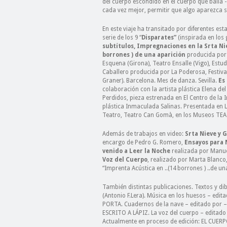
del cuerpo escondido en el cuerpo que baila 
cada vez mejor, permitir que algo aparezca se
En este viaje ha transitado por diferentes est
serie de los 9 “
Disparates”
(inspirada en los
subtítulos, Impregnaciones en la Srta Ni
borrones ) de una aparición
producida por
Esquena (Girona), Teatro Ensalle (Vigo), Estud
Caballero producida por La Poderosa, Festival 
Graner). Barcelona. Mes de danza. Sevilla.
Es 
colaboración con la artista plástica Elena de
Perdidos
,
pieza estrenada en El Centro de la
pl
á
stica Inmaculada Salinas.
Presentada en L
Teatro,
Teatro Can Gomà, en los Museos TEA
Además de trabajos en video:
Srta Nieve y 
encargo de Pedro G. Romero,
Ensayos para 
venido a Leer la Noche
realizada por Manue
Voz del Cuerpo
, realizado por Marta Blanco
“Imprenta Acústica en ..(14 borrones ) ..de un
También distintas publicaciones. Textos y d
(Antonio F.Lera). Música en los huesos – edit
PORTA. Cuadernos de la nave – editado por –
ESCRITO A LÁPIZ. La voz del cuerpo – editado
Actualmente en proceso de edición:
EL CUER