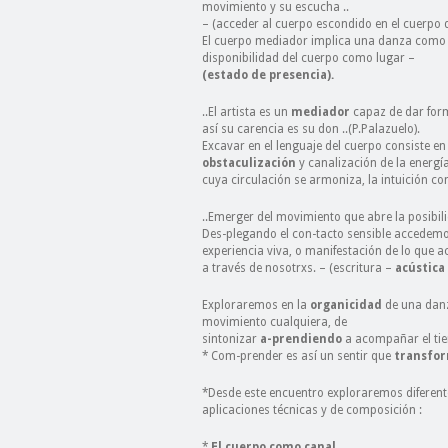
movimiento y su escucha ..
– (acceder al cuerpo escondido en el cuerpo 
El cuerpo mediador implica una danza como p
disponibilidad del cuerpo como lugar –
(estado de presencia).
..El artista es un
mediador
capaz de dar form
así su carencia es su don ..(P.Palazuelo).
Excavar en el lenguaje del cuerpo consiste e
obstaculización
y canalización de la energí
cuya circulación se armoniza, la intuición co
..Emerger del movimiento que abre la posibilid
Des-plegando el con-tacto sensible accedemo
experiencia viva, o manifestación de lo que a
a través de nosotrxs. – (escritura –
acústica
Exploraremos en la
organicidad
de una danz
movimiento cualquiera, de
sintonizar
a-prendiendo
a acompañar el tie
* Com-prender es así un sentir que
transfo
*Desde este encuentro exploraremos diferent
aplicaciones técnicas y de composición :
*
El cuerpo como canal