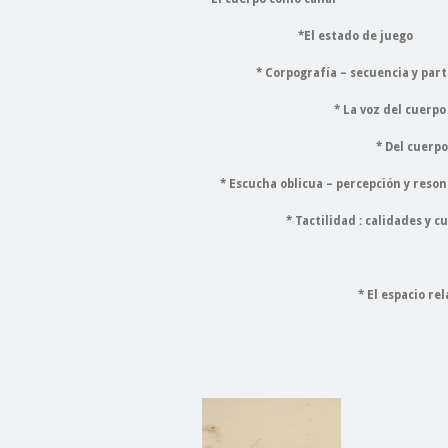
*El estado de juego
* Corpografía – secuencia y part
* La voz del cuerpo (polifon
* Del cuerpo del detalle 
* Escucha oblicua – percepción y reso
* Tactilidad : calidades y cuali
* Respiración de la p
* El espacio relacional – v