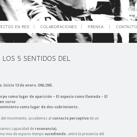
esp
ECTOS EN RED
COLABORACIONES
PRENSA
CONTACT
 LOS 5 SENTIDOS DEL
o. Inicio 13 de enero. ONLINE.
erpo como lugar de aparición – El espacio como llamada – El
 en curso
movimiento como lugar de des-cubrimiento .
da del movimiento, accedemos al
contacto perceptivo
de un
llamamos capacidad de
resonancia).
ama viva de espacio-tiempo
sucediendo
..entre la presencia del