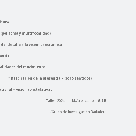
itura
ía y multifocalidad)
a la visión panorámica
nancia
dades del movimiento
resencia – (los 5 sentidos)
isión constelativa .
Taller 2024 – M.Valenciano –
G.I.B.
– (Grupo de Investigación Bailadero)