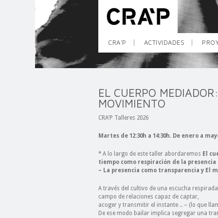
CRA’P
ACTIVIDADES
PROY
EL CUERPO MEDIADOR:
MOVIMIENTO
CRA’P Talleres 2026
Martes de 12:30h a 14:30h. De enero a may
* A lo largo de este taller abordaremos
El cu
tiempo como respiración de la presencia
– La presencia como transparencia y El 
A través del cultivo de una escucha respira
campo de relaciones capaz de captar,
acoger y transmitir el instante .. – (lo que 
De ese modo bailar implica segregar una tr