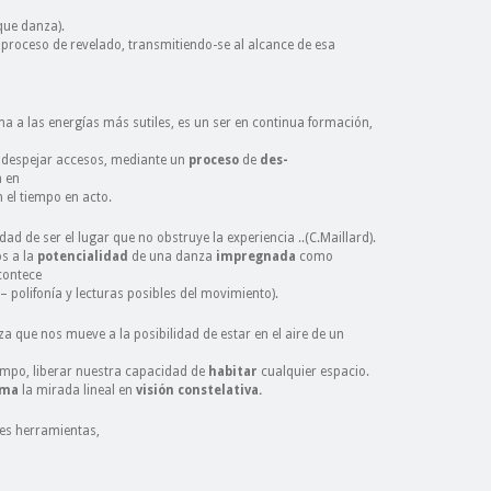
que danza).
roceso de revelado, transmitiendo-se al alcance de esa
a a las energías más sutiles, es un ser en continua formación,
n despejar accesos, mediante un
proceso
de
des-
a en
n el tiempo en acto.
ad de ser el lugar que no obstruye la experiencia ..(C.Maillard).
s a la
potencialidad
de una danza
impregnada
como
contece
– polifonía y lecturas posibles del movimiento).
a que nos mueve a la posibilidad de estar en el aire de un
mpo, liberar nuestra capacidad de
habitar
cualquier espacio.
rma
la mirada lineal en
visión constelativa.
es herramientas,