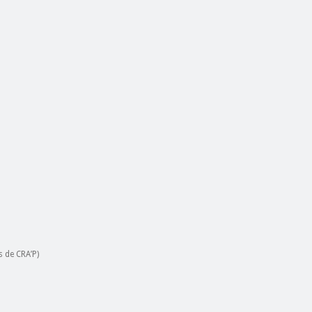
 de CRA’P)