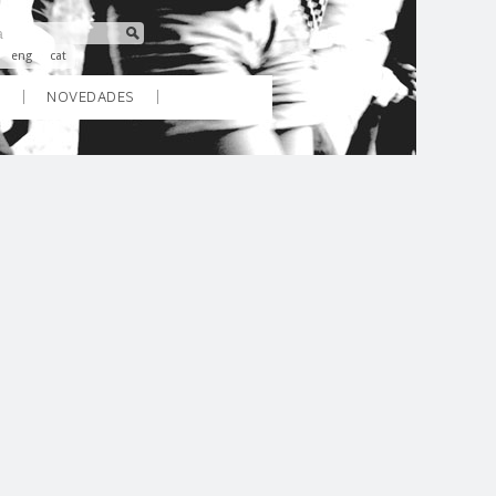
eng
cat
O
NOVEDADES