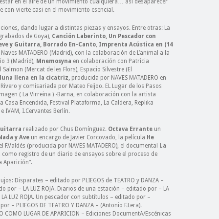
-estar en el aire de un movimiento cualquiera… así desaparecer
 con-vierte casi en el movimiento esencial.
aciones, dando lugar a distintas piezas y ensayos. Entre otras: La
 grabados de Goya),
Canción Laberinto, Un Pescador con
eve y Guitarra,
Borrado En-Canto
,
Imprenta Acústica en (14
 Naves MATADERO (Madrid), con la colaboración de L’animal a la
io 3 (Madrid),
Mnemosyna
en colaboración con Patricia
Salmon (Mercat de les Flors), Espacio Silvestre (El
luna llena en la cicatriz,
producida por NAVES MATADERO en
l Rivero y comisariada por Mateo Feijoo.
EL Lugar de los Pasos
 Imagen
( La Virreina ) -Barna, en colaboración con la artista
a Casa Encendida, Festival Plataforma,
La Caldera,
Replika
 e IVAM,
I.Cervantes Berl
ín.
Guitarra
realizado por Chus Domínguez.
Octava Errante
un
Nada y Ave
un encargo de Javier Corcovado, la película
He
l F.Valdés (producida por NAVES MATADERO), el documental
La
, como registro de un diario de ensayos sobre el proceso de
a Aparición“.
ibujos: Disparates – editado por PLIEGOS de TEATRO y DANZA –
ado por – LA LUZ ROJA. Diarios de una estación – editado por – LA
 LA LUZ ROJA. Un pescador con subtítulos – editado por –
 por – PLIEGOS DE TEATRO Y DANZA – (Antonio F.Lera).
PO COMO LUGAR DE APARICION
– Ediciones DocumentA/Escénicas