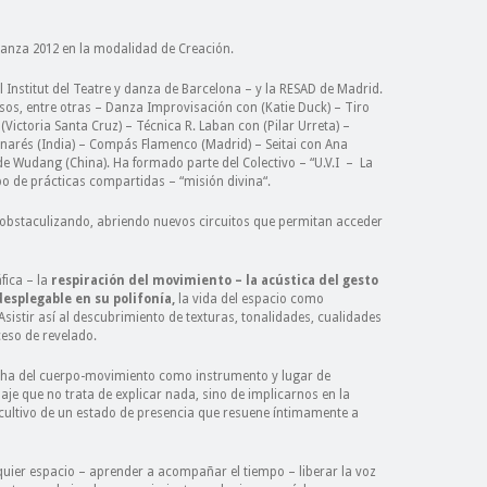
anza 2012 en la modalidad de Creación.
 Institut del Teatre y danza de Barcelona – y la RESAD de Madrid.
os, entre otras – Danza Improvisación con (Katie Duck) – Tiro
ictoria Santa Cruz) – Técnica R. Laban con (Pilar Urreta) –
enarés (India) – Compás Flamenco (Madrid) –
Seitai con Ana
 de Wudang (China). Ha formado parte del Colectivo – “U.V.I – La
o de prácticas compartidas – “misión divina“.
obstaculizando, abriendo nuevos circuitos que permitan acceder
fica – la
respiración del movimiento – la acústica del gesto
desplegable en su polifonía,
la vida del espacio como
Asistir así al descubrimiento de texturas, tonalidades, cualidades
eso de revelado.
ha del cuerpo-movimiento como instrumento y lugar de
je que no trata de explicar nada, sino de implicarnos en la
ultivo de un estado de presencia que resuene íntimamente a
quier espacio – aprender a acompañar el tiempo – liberar la voz