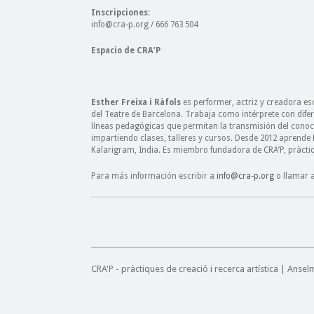
Inscripciones:
info@cra-p.org / 666 763 504
Espacio de CRA’P
Esther Freixa i Ràfols
es performer, actriz y creadora esc
del Teatre de Barcelona. Trabaja como intérprete con dif
líneas pedagógicas que permitan la transmisión del conoci
impartiendo clases, talleres y cursos. Desde 2012 aprende
Kalarigram, India. Es miembro fundadora de CRA’P, pràctiqu
Para más información escribir a
info@cra-p.org
o llamar a
CRA'P - pràctiques de creació i recerca artística | Anse