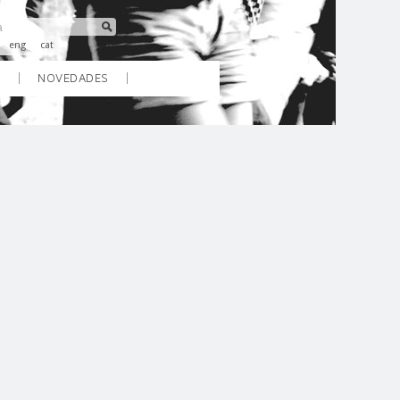
eng
cat
O
NOVEDADES