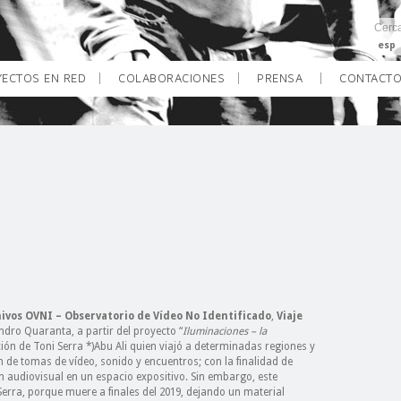
esp
ECTOS EN RED
COLABORACIONES
PRENSA
CONTACT
ivos OVNI – Observatorio de Vídeo No Identificado
,
Viaje
dro Quaranta, a partir del proyecto “
Iluminaciones – la
ción de Toni Serra *)Abu Ali quien viajó a determinadas regiones y
 de tomas de vídeo, sonido y encuentros; con la finalidad de
ón audiovisual en un espacio expositivo. Sin embargo, este
Serra, porque muere a finales del 2019, dejando un material