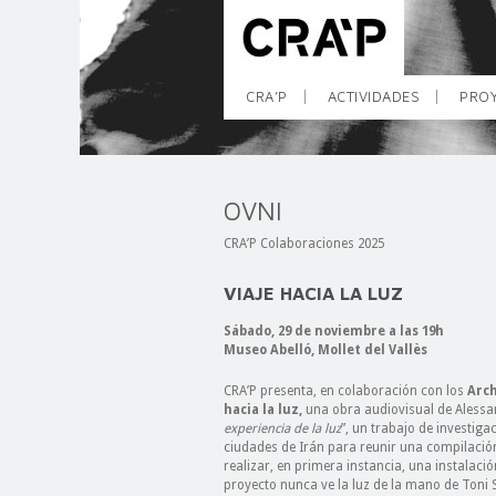
CRA’P
ACTIVIDADES
PROY
OVNI
CRA’P Colaboraciones 2025
VIAJE HACIA LA LUZ
Sábado, 29 de noviembre a las 19h
Museo Abelló, Mollet del Vallès
CRA’P presenta, en colaboración con los
Arch
hacia la luz
,
una obra audiovisual de Alessan
experiencia de la luz
”, un trabajo de investiga
ciudades de Irán para reunir una compilación
realizar, en primera instancia, una instalaci
proyecto nunca ve la luz de la mano de Toni 