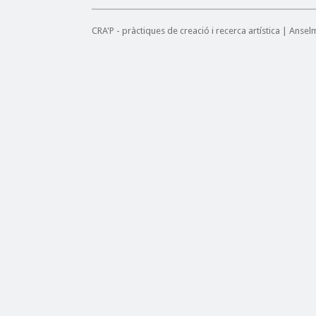
CRA'P - pràctiques de creació i recerca artística | Anse