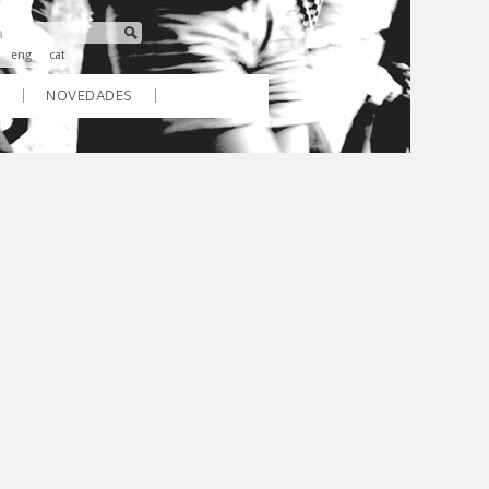
eng
cat
O
NOVEDADES