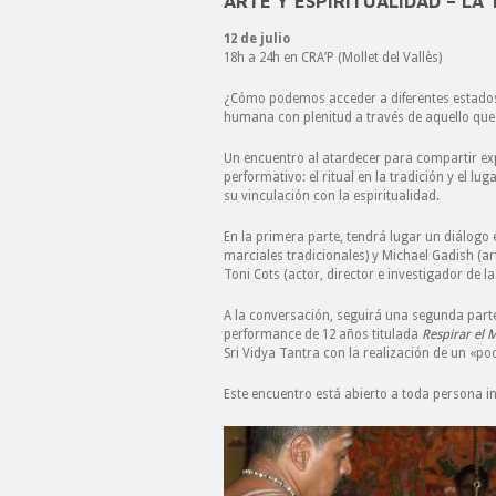
ARTE Y ESPIRITUALIDAD – LA
12 de julio
18h a 24h en CRA’P (Mollet del Vallès)
¿Cómo podemos acceder a diferentes estados d
humana con plenitud a través de aquello que
Un encuentro al atardecer para compartir exp
performativo: el ritual en la tradición y el l
su vinculación con la espiritualidad.
En la primera parte, tendrá lugar un diálogo
marciales tradicionales) y Michael Gadish (ar
Toni Cots (actor, director e investigador de la
A la conversación, seguirá una segunda parte
performance de 12 años titulada
Respirar el
Sri Vidya Tantra con la realización de un «pooj
Este encuentro está abierto a toda persona in