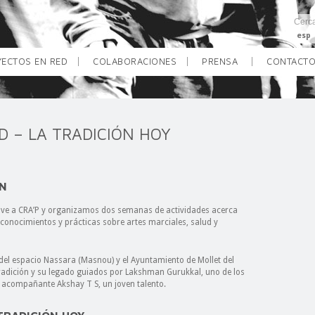
esp
ECTOS EN RED
COLABORACIONES
PRENSA
CONTACT
D – LA TRADICIÓN HOY
ÓN
uelve a CRA’P y organizamos dos semanas de actividades acerca
 conocimientos y prácticas sobre artes marciales, salud y
ón del espacio Nassara (Masnou) y el Ayuntamiento de Mollet del
tradición y su legado guiados por Lakshman Gurukkal, uno de los
acompañante Akshay T S, un joven talento.