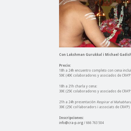
Con Lakshman Gurukkal i Michael Gadish
Precio:
18h a 24h encuentro completo con cena inclu
50€ (40€ colaboradores y asociados de CRA’P
18h a 21h charla y cena:
30€ (25€ colaboradores y asociados de CRA’P
21h a 24h presentación
Respirar el Mahabhara
30€ (25€ col·laboradors i associats de CRA’P)
Inscripciones:
info@cra-p.org
/ 666 763 504