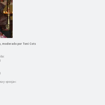
, moderado por Toni Cots
ída:
)
)
ta
y «pooja»: